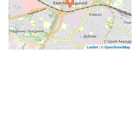
| ©
Leaflet
OpenStreetMap