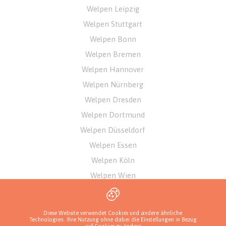
Welpen Leipzig
Welpen Stuttgart
Welpen Bonn
Welpen Bremen
Welpen Hannover
Welpen Nürnberg
Welpen Dresden
Welpen Dortmund
Welpen Düsseldorf
Welpen Essen
Welpen Köln
Welpen Wien
Welpen Innsbruck
Welpen Zürich
Diese Website verwendet Cookies und andere ähnliche
Technologien. Ihre Nutzung ohne dabei die Einstellungen in Bezug
Welpen Bern