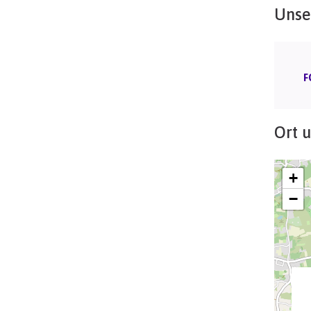
Unse
F
Ort 
+
−