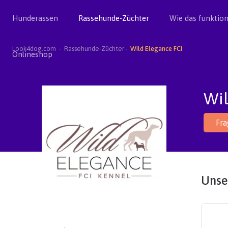
Hunderassen
Rassehunde-Züchter
Wie das funktion
Look4dog.com
Rassehunde-Züchter
Wild Elegance FCI
Onlineshop
Wil
Fr
Unse