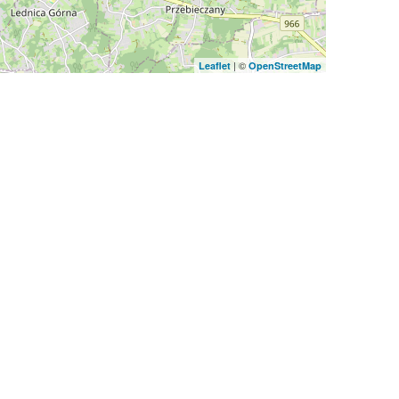
| ©
Leaflet
OpenStreetMap