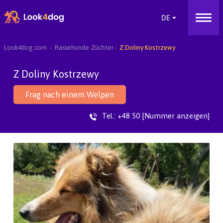
Look4dog.com
Rassehunde-Züchter
Z Doliny Kostrzewy
Z Doliny Kostrzewy
Frag nach einem Welpen
Tel.:
+48 50 [Nummer anzeigen]