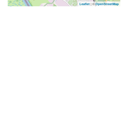
| ©
Leaflet
OpenStreetMap