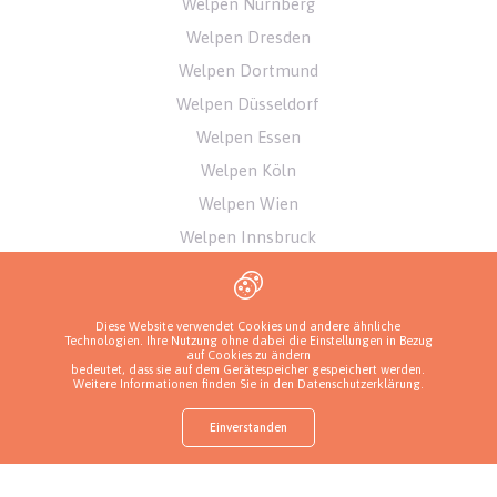
Welpen Nürnberg
Welpen Dresden
Welpen Dortmund
Welpen Düsseldorf
Welpen Essen
Welpen Köln
Welpen Wien
Welpen Innsbruck
Welpen Zürich
Welpen Bern
Diese Website verwendet Cookies und andere ähnliche
Technologien. Ihre Nutzung ohne dabei die Einstellungen in Bezug
auf Cookies zu ändern
bedeutet, dass sie auf dem Gerätespeicher gespeichert werden.
Weitere Informationen finden Sie in den
Datenschutzerklärung
.
Einverstanden
shop
Finden Sie einen Welpen
Frag nach einem Welpen
Züchter anrufen
Mehr