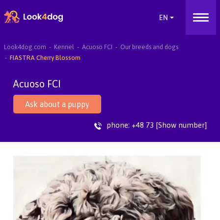
Look4dog.com
Kennel
Acuoso FCI
Our breeds and dogs
FIASTRA Cherry Blossom
Acuoso FCI
Ask about a puppy
phone:
+48 73 [Show number]