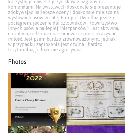
korzystając nawet z przycisków z nagranymi
komendami. Na wystawach doskonale się prezentuje,
zdobywając najlepsze oceny i doskonałe miejsca na
wystawach psów w całej Europie. Uwielbia jeździć
pociągiem, jedzenie dla człowieków i towarzystwo
innych psów a najlepiej "hiszpanków"! Jest aktywna,
cierpliwa, rodzinna i niesamowicie umie okazywać
miłość. Jest psem bardzo zrównoważonym,, jednak
w przypadku zagrożenia jest czujna i bardzo
terytorialna, jednak nie agresywna.
Photos