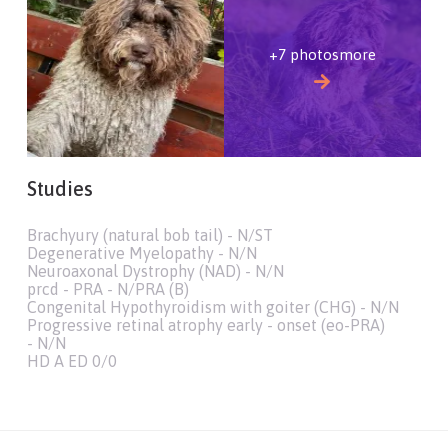
+7 photosmore
Studies
Brachyury (natural bob tail) - N/ST
Degenerative Myelopathy - N/N
Neuroaxonal Dystrophy (NAD) - N/N
prcd - PRA - N/PRA (B)
Congenital Hypothyroidism with goiter (CHG) - N/N
Progressive retinal atrophy early - onset (eo-PRA)
- N/N
HD A ED 0/0