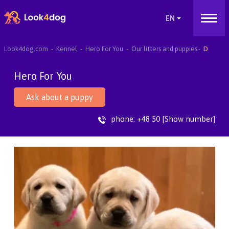
Look4dog.com
Kennel
Hero For You
Our litters and puppies
D
Hero For You
Ask about a puppy
phone:
+48 50 [Show number]