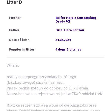
Litter D
Exi for Hero z Kruszańskiej
Osady FCI
Disel Hero For You
24.02.2024
4 dogs, 5 bitches
Witam,
mamy dostępnego szczeniaczka, żółtego
(biszkoptowego) suczka i samiec .
Piesek będzie gotowy do odbioru od 18 kwietnia.
Nasza hodowla zarejestrowana jest w ZKwP oddział Łódź.
Rodzice szczeniaczka są wolni od dysplazji łokci oraz
bioder. Dzięki badaniom genetycznym rodziców wiemy,