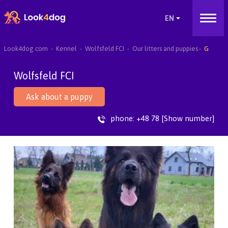
Look4dog.com
Kennel
Wolfsfeld FCI
Our litters and puppies
G
Wolfsfeld FCI
Ask about a puppy
phone:
+48 78 [Show number]