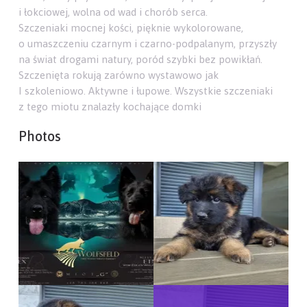
i łokciowej, wolna od wad i chorób serca.
Szczeniaki mocnej kości, pięknie wykolorowane,
o umaszczeniu czarnym i czarno-podpalanym, przyszły
na świat drogami natury, poród szybki bez powikłań.
Szczenięta rokują zarówno wystawowo jak
I szkoleniowo. Aktywne i łupowe. Wszystkie szczeniaki
z tego miotu znalazły kochające domki
Photos