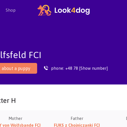
Shop
fsfeld FCI
phone:
+48 78 [Show number]
 about a puppy
tter H
Mother
Father
Y von Wolfsbande FCI
FUKS z Chojniczanki FCI