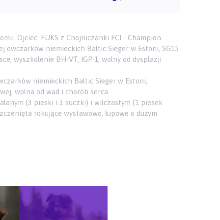
omii. Ojciec: FUKS z Chojniczanki FCI - Champion
ej owczarków niemieckich Baltic Sieger w Estoni, SG15
ce, wyszkolenie BH-VT, IGP-1, wolny od dysplazji
czarków niemieckich Baltic Sieger w Estoni,
wej, wolna od wad i chorób serca.
anym (3 pieski i 3 suczki) i wilczastym (1 piesek
. Szczenięta rokujące wystawowo, łupowe o dużym