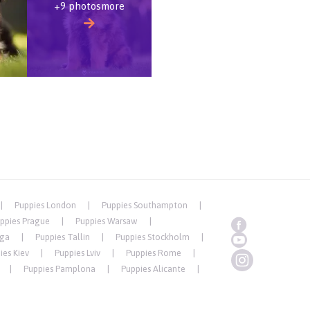
+9 photosmore
Puppies London
Puppies Southampton
ppies Prague
Puppies Warsaw
iga
Puppies Tallin
Puppies Stockholm
ies Kiev
Puppies Lviv
Puppies Rome
Puppies Pamplona
Puppies Alicante