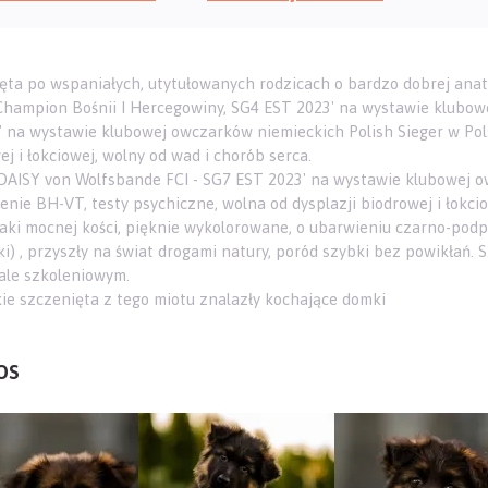
ęta po wspaniałych, utytułowanych rodzicach o bardzo dobrej anat
 Champion Bośnii I Hercegowiny, SG4 EST 2023' na wystawie klubow
' na wystawie klubowej owczarków niemieckich Polish Sieger w Pols
j i łokciowej, wolny od wad i chorób serca.
DAISY von Wolfsbande FCI - SG7 EST 2023' na wystawie klubowej ow
enie BH-VT, testy psychiczne, wolna od dysplazji biodrowej i łokcio
aki mocnej kości, pięknie wykolorowane, o ubarwieniu czarno-podpal
zki) , przyszły na świat drogami natury, poród szybki bez powikłań
ale szkoleniowym.
ie szczenięta z tego miotu znalazły kochające domki
os