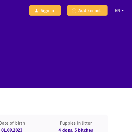
Sign in
Add kennel
Date of birth
Puppies in litter
01.09.2023
4 dogs, 5 bitches