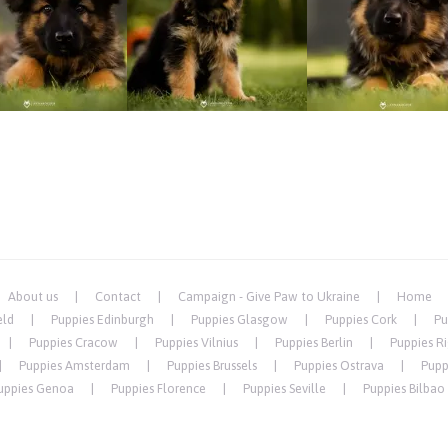
About us
Contact
Campaign - Give Paw to Ukraine
Home
eld
Puppies Edinburgh
Puppies Glasgow
Puppies Cork
Pu
Puppies Cracow
Puppies Vilnius
Puppies Berlin
Puppies R
Puppies Amsterdam
Puppies Brussels
Puppies Ostrava
Pupp
uppies Genoa
Puppies Florence
Puppies Seville
Puppies Bilbao