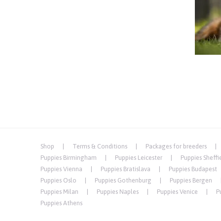
Shop
Terms & Conditions
Packages for breeders
Puppies Birmingham
Puppies Leicester
Puppies Sheffi
Puppies Vienna
Puppies Bratislava
Puppies Budapest
Puppies Oslo
Puppies Gothenburg
Puppies Bergen
Puppies Milan
Puppies Naples
Puppies Venice
P
Puppies Athens