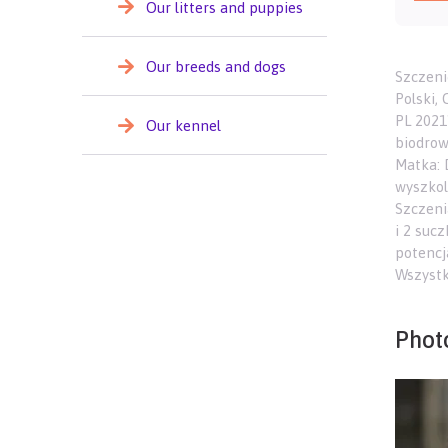
Our litters and puppies
Our breeds and dogs
Szczeni
Polski,
PL 2021
Our kennel
biodrowe
Matka: 
wyszkol
Szczeni
i 2 suc
potencj
Wszystk
Phot