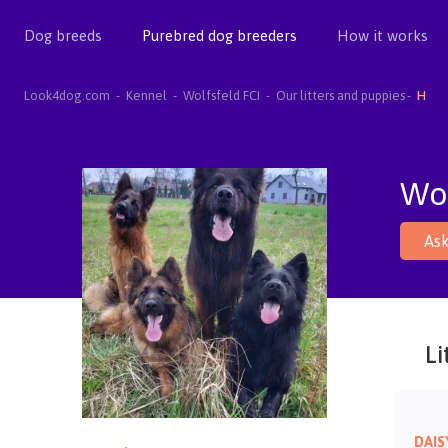
Dog breeds
Purebred dog breeders
How it works
Look4dog.com
Kennel
Wolfsfeld FCI
Our litters and puppies
H
Wol
Ask
Li
DAIS