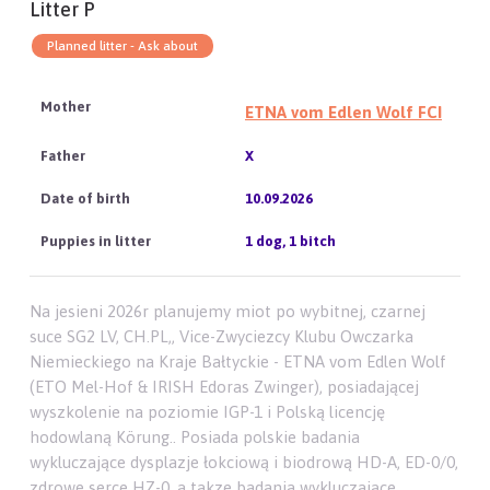
Litter P
Planned litter - Ask about
ETNA vom Edlen Wolf FCI
X
10.09.2026
1 dog, 1 bitch
Na jesieni 2026r planujemy miot po wybitnej, czarnej
suce SG2 LV, CH.PL,, Vice-Zwyciezcy Klubu Owczarka
Niemieckiego na Kraje Bałtyckie - ETNA vom Edlen Wolf
(ETO Mel-Hof & IRISH Edoras Zwinger), posiadającej
wyszkolenie na poziomie IGP-1 i Polską licencję
hodowlaną Körung.. Posiada polskie badania
wykluczające dysplazje łokciową i biodrową HD-A, ED-0/0,
zdrowe serce HZ-0, a takze badania wykluczające