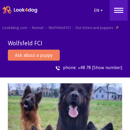
Look4dog.com
Kennel
Wolfsfeld FCI
Our litters and puppies
P
Wolfsfeld FCI
Ask about a puppy
phone:
+48 78 [Show number]