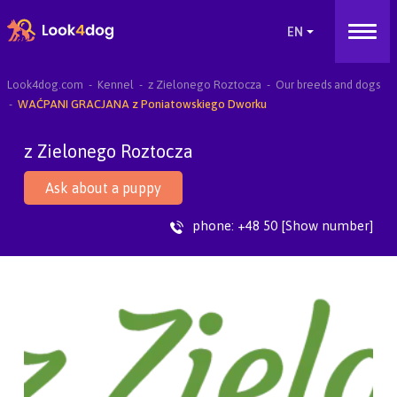
Look4dog.com
Kennel
z Zielonego Roztocza
Our breeds and dogs
WAĆPANI GRACJANA z Poniatowskiego Dworku
z Zielonego Roztocza
Ask about a puppy
phone:
+48 50 [Show number]