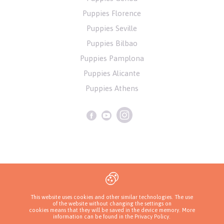
Puppies Florence
Puppies Seville
Puppies Bilbao
Puppies Pamplona
Puppies Alicante
Puppies Athens
Privacy Policy
This website uses cookies and other similar technologies. The use
of the website without changing the settings on
Copyrights ( c ) 2026 Look4dog.com
cookies means that they will be saved in the device memory. More
information can be found in
the Privacy Policy
.