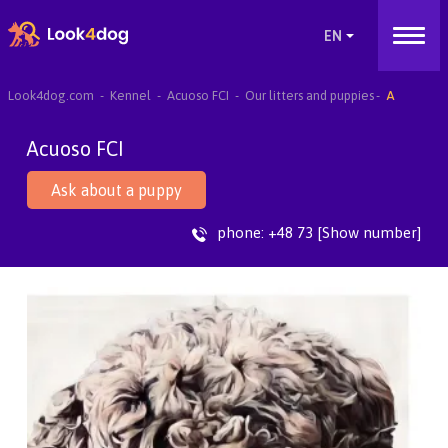
Look4dog.com
Kennel
Acuoso FCI
Our litters and puppies
A
Acuoso FCI
Ask about a puppy
phone:
+48 73 [Show number]