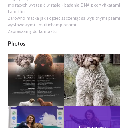
mogących wystąpić w rasie - badania DNA z certyfikatami
Laboklin.
Zarówno matka jak i ojciec szczeniąt są wybitnymi psami
wystawowymi - multichampionami.
Zapraszamy do kontaktu.
Photos
+16 photosmore