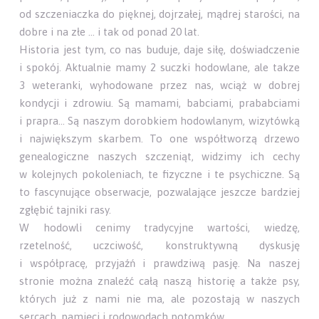
od szczeniaczka do pięknej, dojrzałej, mądrej starości, na
dobre i na złe ... i tak od ponad 20 lat.
Historia jest tym, co nas buduje, daje siłę, doświadczenie
i spokój. Aktualnie mamy 2 suczki hodowlane, ale takze
3 weteranki, wyhodowane przez nas, wciąż w dobrej
kondycji i zdrowiu. Są mamami, babciami, prababciami
i prapra... Są naszym dorobkiem hodowlanym, wizytówką
i największym skarbem. To one współtworzą drzewo
genealogiczne naszych szczeniąt, widzimy ich cechy
w kolejnych pokoleniach, te fizyczne i te psychiczne. Są
to fascynujące obserwacje, pozwalające jeszcze bardziej
zgłębić tajniki rasy.
W hodowli cenimy tradycyjne wartości, wiedzę,
rzetelność, uczciwość, konstruktywną dyskusję
i współpracę, przyjaźń i prawdziwą pasję. Na naszej
stronie można znaleźć całą naszą historię a także psy,
których już z nami nie ma, ale pozostają w naszych
sercach, pamięci i rodowodach potomków.