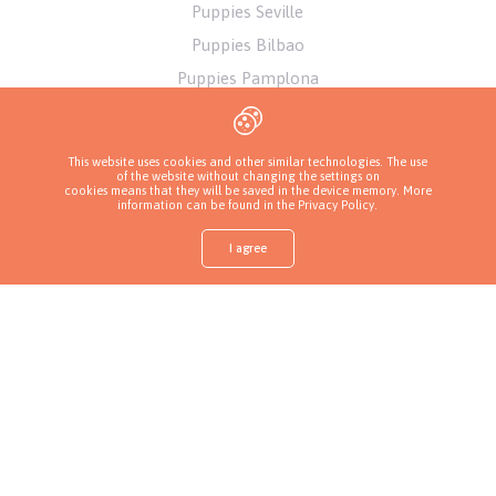
Puppies Seville
Puppies Bilbao
Puppies Pamplona
Puppies Alicante
Puppies Athens
This website uses cookies and other similar technologies. The use
of the website without changing the settings on
cookies means that they will be saved in the device memory. More
information can be found in
the Privacy Policy
.
I agree
Shop
Find a puppy
Ask about a puppy
Call a breeder
More
Privacy Policy
Copyrights ( c ) 2026 Look4dog.com