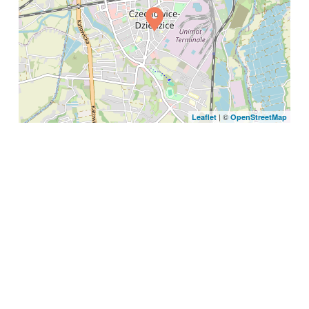
| ©
Leaflet
OpenStreetMap