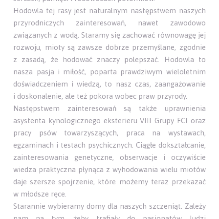
Hodowla tej rasy jest naturalnym następstwem naszych
przyrodniczych zainteresowań, nawet zawodowo
związanych z wodą. Staramy się zachować równowagę jej
rozwoju, mioty są zawsze dobrze przemyślane, zgodnie
z zasadą, że hodować znaczy polepszać. Hodowla to
nasza pasja i miłość, poparta prawdziwym wieloletnim
doświadczeniem i wiedzą, to nasz czas, zaangażowanie
i doskonalenie, ale też pokora wobec praw przyrody.
Następstwem zainteresowań są także uprawnienia
asystenta kynologicznego eksterieru VIII Grupy FCI oraz
pracy psów towarzyszących, praca na wystawach,
egzaminach i testach psychicznych. Ciągłe dokształcanie,
zainteresowania genetyczne, obserwacje i oczywiście
wiedza praktyczna płynąca z wyhodowania wielu miotów
daje szersze spojrzenie, które możemy teraz przekazać
w młodsze ręce.
Starannie wybieramy domy dla naszych szczeniąt. Zależy
nam na tym, żeby trafiały do pasjonatów, ludzi