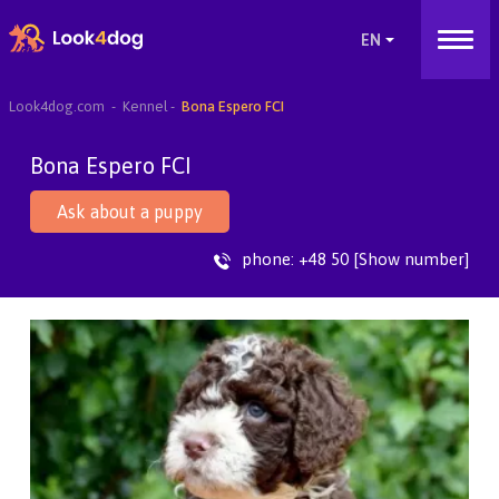
Look4dog.com
Kennel
Bona Espero FCI
Bona Espero FCI
Ask about a puppy
phone:
+48 50 [Show number]