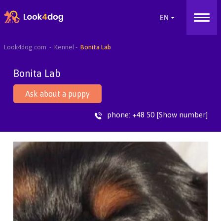
Look4dog.com
Kennel
Bonita Lab
Bonita Lab
Ask about a puppy
phone:
+48 50 [Show number]