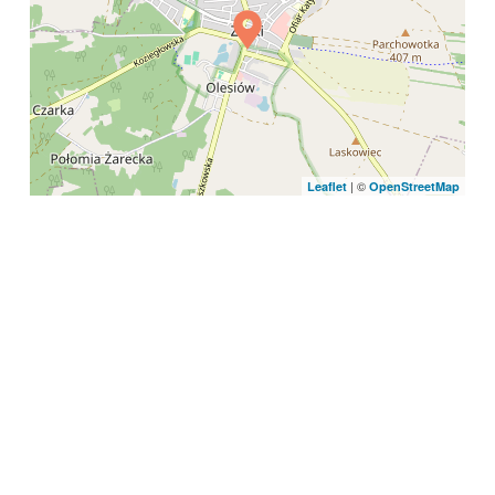
| ©
Leaflet
OpenStreetMap