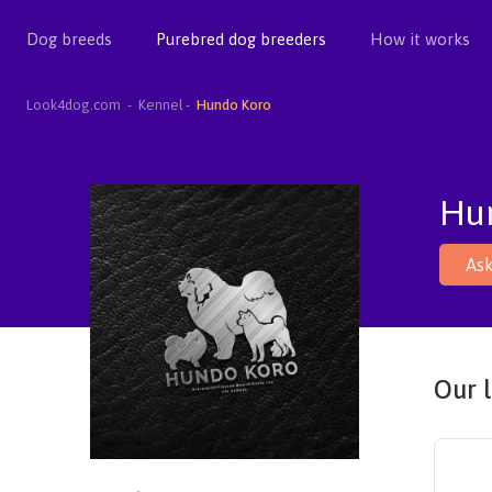
Dog breeds
Purebred dog breeders
How it works
Look4dog.com
Kennel
Hundo Koro
Hu
Ask
Our l