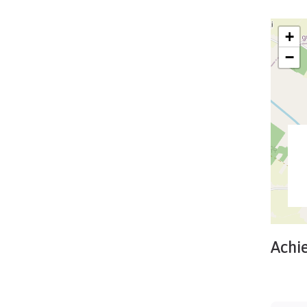
+
−
Achi