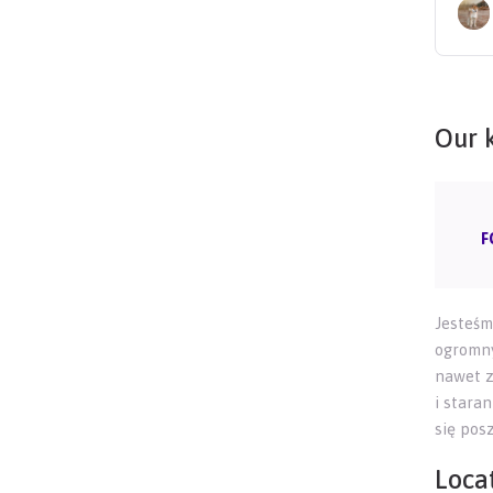
Our 
F
Jesteśm
ogromny
nawet z
i stara
się pos
Locat