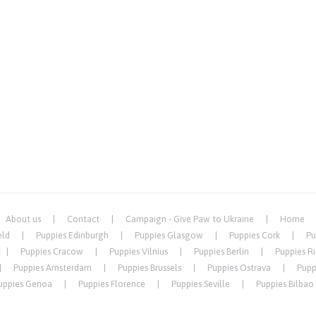
About us
Contact
Campaign - Give Paw to Ukraine
Home
eld
Puppies Edinburgh
Puppies Glasgow
Puppies Cork
Pu
Puppies Cracow
Puppies Vilnius
Puppies Berlin
Puppies R
Puppies Amsterdam
Puppies Brussels
Puppies Ostrava
Pupp
uppies Genoa
Puppies Florence
Puppies Seville
Puppies Bilbao