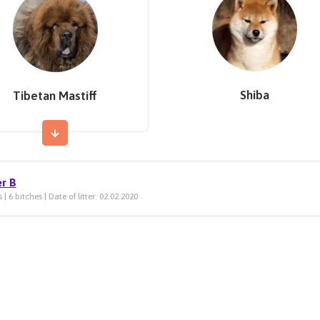
Shiba
Tibetan Mastiff
er B
 | 6 bitches | Date of litter: 02.02.2020