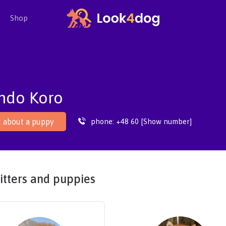
Shop
ndo Koro
phone:
+48 60 [Show number]
 about a puppy
itters and puppies