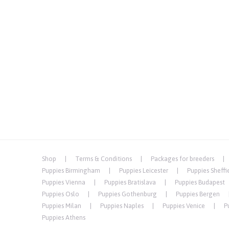
Shop
Terms & Conditions
Packages for breeders
Puppies Birmingham
Puppies Leicester
Puppies Sheffi
Puppies Vienna
Puppies Bratislava
Puppies Budapest
Puppies Oslo
Puppies Gothenburg
Puppies Bergen
Puppies Milan
Puppies Naples
Puppies Venice
P
Puppies Athens