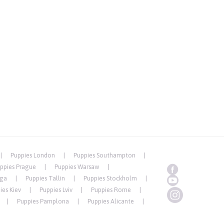
Puppies London
Puppies Southampton
ppies Prague
Puppies Warsaw
iga
Puppies Tallin
Puppies Stockholm
ies Kiev
Puppies Lviv
Puppies Rome
Puppies Pamplona
Puppies Alicante