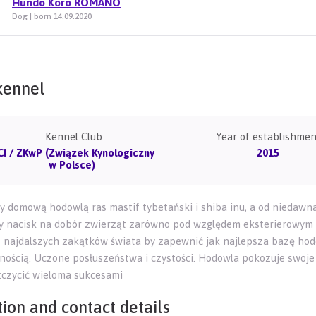
Hundo Koro ROMANO
Dog | born 14.09.2020
kennel
Kennel Club
Year of establishmen
CI / ZKwP (Związek Kynologiczny
2015
w Polsce)
y domową hodowlą ras mastif tybetański i shiba inu, a od niedaw
 nacisk na dobór zwierząt zarówno pod względem eksterierowym 
 najdalszych zakątków świata by zapewnić jak najlepsza bazę ho
nnością. Uczone posłuszeństwa i czystości. Hodowla pokozuje swoj
zczycić wieloma sukcesami
ion and contact details