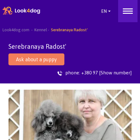
Look4dog.com
Kennel
Serebranaya Radost'
Serebranaya Radost'
Ask about a puppy
phone:
+380 97 [Show number]