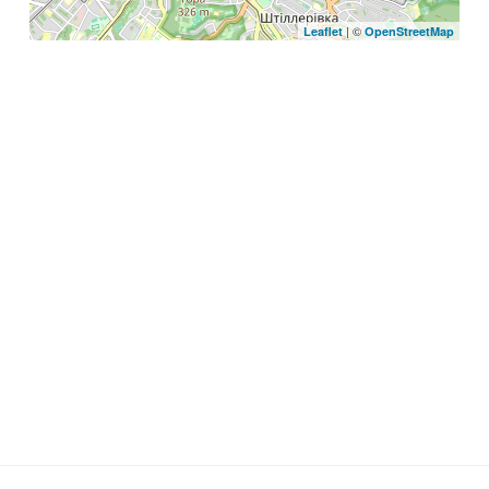
| ©
Leaflet
OpenStreetMap