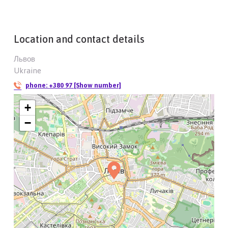
Location and contact details
Львов
Ukraine
phone:
+380 97 [Show number]
+
−