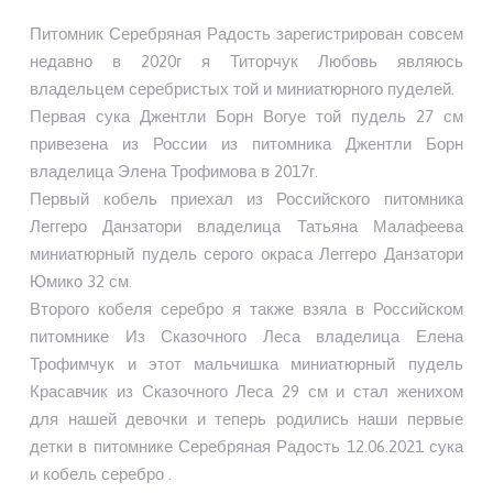
Питомник Серебряная Радость зарегистрирован совсем
недавно в 2020г я Титорчук Любовь являюсь
владельцем серебристых той и миниатюрного пуделей.
Первая сука Джентли Борн Вогуе той пудель 27 см
привезена из России из питомника Джентли Борн
владелица Элена Трофимова в 2017г.
Первый кобель приехал из Российского питомника
Леггеро Данзатори владелица Татьяна Малафеева
миниатюрный пудель серого окраса Леггеро Данзатори
Юмико 32 см.
Второго кобеля серебро я также взяла в Российском
питомнике Из Сказочного Леса владелица Елена
Трофимчук и этот мальчишка миниатюрный пудель
Красавчик из Сказочного Леса 29 см и стал женихом
для нашей девочки и теперь родились наши первые
детки в питомнике Серебряная Радость 12.06.2021 сука
и кобель серебро .