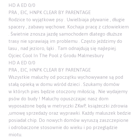
HD A ED 0/0
PRA , EIC, HNPK CLEAR BY PARENTAGE
Rodzice to wyjątkowe psy . Uwielbiaja pływanie , długie
spacery , zabawy węchowe. Kochaja pracę z człowiekiem
. Świetnie znosza jazdę samochodem dlatego dłuższe
trasy nie sprawiają im problemu . Często jeździmy do
lasu , nad jezioro, łąki . Tam odnajdują się najlepiej.
Ojciec Cool In The Pool z Grodu Malmesbury
HD A ED 0/0
PRA , EIC, HNPK CLEAR BY PARENTAGE
Wszystkie maluchy od początku wychowywane są pod
stałą opieką w domu wśród dzieci . Szukamy domów
w których pies będzie otoczony miłością . Nie wydajemy
psów do budy ! Maluchy opuszczajac nasz dom
wyposażone będą w metryczki ZKwP, książeczki zdrowia
,umowę sprzedaży oraz wyprawki. Każdy maluszek bedzie
posiadał chip. Do nowych domów wyruszą zaszczepione
i odrobaczone stosownie do wieku i po przeglądzie
miotu.