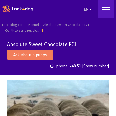
Look4dog.com
Kennel
Absolute Sweet Chocolate FCI
Our litters and puppies
B
Absolute Sweet Chocolate FCI
Ask about a puppy
phone:
+48 51 [Show number]