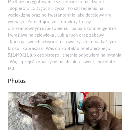
Możliwe przygotowanie szczeniaczka na eksport
, dopiero w 15 tygodniu życia . Po szczepieniu na
wściekliznę oraz po kwarantannie jaką docelowy kraj
wymaga . Pamiętajcie ze Labradory to psy
o niesamowitym usposobieniu . Sa bardzo inteligentne
i wrażliwe na człowieka . Lubią ruch oraz zabawy
. Kochają swoich właścicieli i towarzysza im na każdym
kroku . Zapraszam Was do kontaktu telefonicznego
511490011 lub osobistego , chętnie odpowiem na pytania
. Więcej zdjęć zobaczycie na absolute sweet chocolate
FCI
Photos