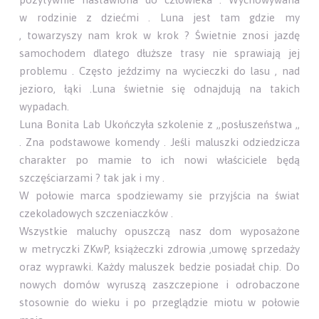
w rodzinie z dziećmi . Luna jest tam gdzie my
, towarzyszy nam krok w krok ? Świetnie znosi jazdę
samochodem dlatego dłuższe trasy nie sprawiają jej
problemu . Często jeździmy na wycieczki do lasu , nad
jezioro, łąki .Luna świetnie się odnajdują na takich
wypadach.
Luna Bonita Lab Ukończyła szkolenie z ,,posłuszeństwa ,,
. Zna podstawowe komendy . Jeśli maluszki odziedzicza
charakter po mamie to ich nowi właściciele będą
szczęściarzami ? tak jak i my .
W połowie marca spodziewamy sie przyjścia na świat
czekoladowych szczeniaczków .
Wszystkie maluchy opuszczą nasz dom wyposażone
w metryczki ZKwP, książeczki zdrowia ,umowę sprzedaży
oraz wyprawki. Każdy maluszek bedzie posiadał chip. Do
nowych domów wyruszą zaszczepione i odrobaczone
stosownie do wieku i po przeglądzie miotu w połowie