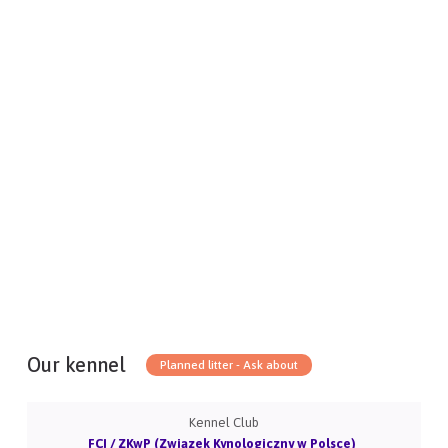
Our kennel
Planned litter - Ask about
Kennel Club
FCI / ZKwP (Związek Kynologiczny w Polsce)