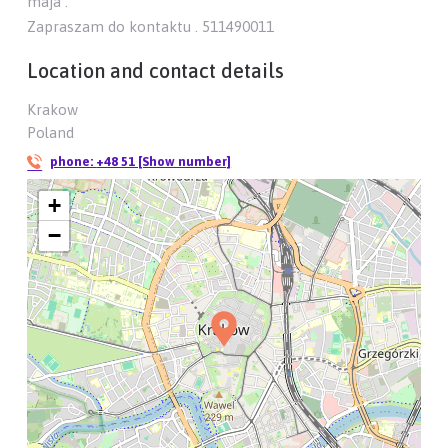
maja .
Zapraszam do kontaktu . 511490011
Location and contact details
Krakow
Poland
phone:
+48 51 [Show number]
+
−