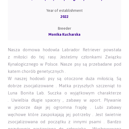
Year of establishment
2022
Breeder
Monika Kucharska
Nasza domowa hodowla Labrador Retriever powstała
z miłości do tej rasy. Jesteśmy członkami Związku
Kynalogicznego w Polsce. Nasze psy są przebadane pod
katem chorób genetycznych .
W naszej hodowli psy są otoczone duża miłością. Są
dobrze zsocjalizowane . Matka przyszłych szczeniąt to
Luna Bonita Lab. Suczka o wyjątkowym charakterze
. Uwielbia długie spacery , zabawy w aport. Pływanie
w jeziorze daje jej ogromna frajdę . Lubi zabawy
węchowe które zaspokajają jej potrzeby . Jest świetnie
zsocjalizowana od początku z innymi psami . Bardzo
pozytywnie nastawiona do człowieka . Wychowywana