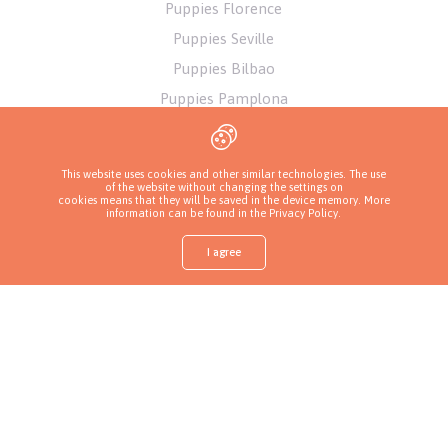
Puppies Florence
Puppies Seville
Puppies Bilbao
Puppies Pamplona
Puppies Alicante
Puppies Athens
This website uses cookies and other similar technologies. The use
of the website without changing the settings on
cookies means that they will be saved in the device memory. More
information can be found in
the Privacy Policy
.
I agree
Shop
Find a puppy
Ask about a puppy
Call a breeder
More
Privacy Policy
Copyrights ( c ) 2026 Look4dog.com