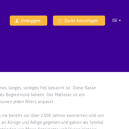
Einloggen
Zucht hinzufügen
nes, langes, seidiges Fell bekannt ist. Diese Rasse
s Begleithund beliebt. Der Malteser ist ein
ersonen jeden Alters anpasst.
sie bereits vor über 2.000 Jahren existierten und von
 an Könige und Adlige gegeben und galten als Symbol