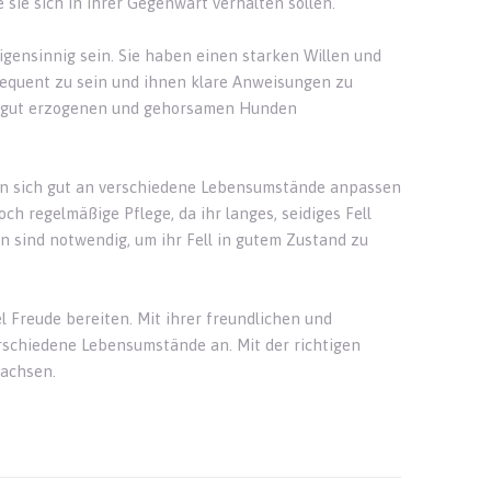
 sie sich in ihrer Gegenwart verhalten sollen.
gensinnig sein. Sie haben einen starken Willen und
sequent zu sein und ihnen klare Anweisungen zu
zu gut erzogenen und gehorsamen Hunden
nen sich gut an verschiedene Lebensumstände anpassen
h regelmäßige Pflege, da ihr langes, seidiges Fell
n sind notwendig, um ihr Fell in gutem Zustand zu
l Freude bereiten. Mit ihrer freundlichen und
erschiedene Lebensumstände an. Mit der richtigen
wachsen.