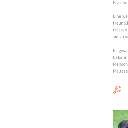
Erziehu
Eine we
freundl
trösten
sie zu 
Insgesa
bekannt
Mensche
Malteser