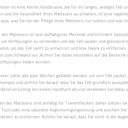
teser ist eine kleine Hunderasse, die für ihr langes, seidiges Fel
n und die Gesundheit Ihres Maltesers zu erhalten, ist eine regelmä
ipps, was Sie bei der Pflege Ihres Maltesers tun sollten und was ni
l des Maltesers ist sein auffälligstes Merkmal und erfordert beson
 um Verfilzungen zu vermeiden und das Fell sauber und glänzend z
amm, um das Fell sanft zu entwirren und lose Haare zu entfernen.
nn zum Schwanz vor. Achten Sie dabei besonders auf die Bereiche u
Verfilzungen bilden können.
teser sollte alle paar Wochen gebadet werden, um sein Fell sauber 
ampoo und achten Sie darauf, dass Sie das Fell gründlich ausspül
eßend vorsichtig mit einem Handtuch ab und vermeiden Sie dabei s
en des Maltesers sind anfällig für Tränenflecken, daher sollten si
 Tuch oder eine spezielle Augenreinigungslösung und wischen Sie
lecken zu entfernen. Achten Sie darauf, dass Sie nicht in die Aug