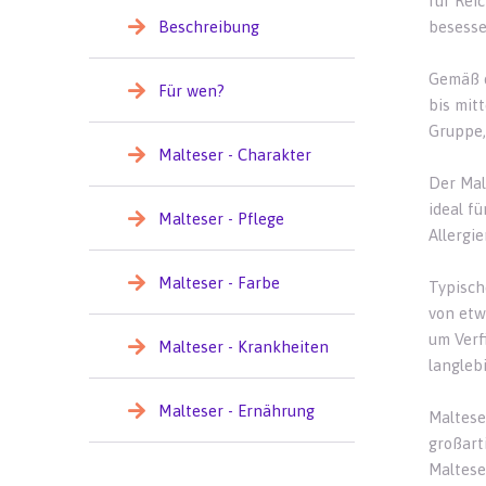
für Rei
Beschreibung
besesse
Gemäß d
Für wen?
bis mit
Gruppe,
Malteser - Charakter
Der Mal
ideal f
Malteser - Pflege
Allergie
Malteser - Farbe
Typisch
von etw
um Verf
Malteser - Krankheiten
langleb
Malteser - Ernährung
Malteser
großart
Maltese