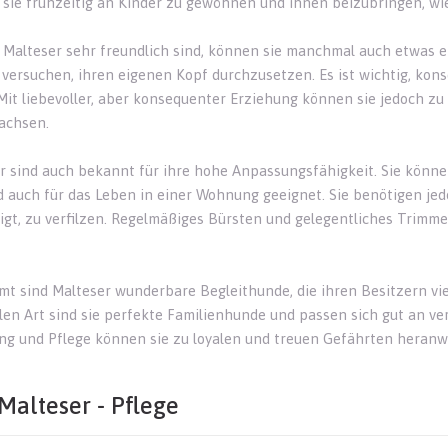
, sie frühzeitig an Kinder zu gewöhnen und ihnen beizubringen, wie
Malteser sehr freundlich sind, können sie manchmal auch etwas ei
versuchen, ihren eigenen Kopf durchzusetzen. Es ist wichtig, kon
Mit liebevoller, aber konsequenter Erziehung können sie jedoch 
achsen.
r sind auch bekannt für ihre hohe Anpassungsfähigkeit. Sie kön
d auch für das Leben in einer Wohnung geeignet. Sie benötigen jedoc
igt, zu verfilzen. Regelmäßiges Bürsten und gelegentliches Trimme
mt sind Malteser wunderbare Begleithunde, die ihren Besitzern vie
llen Art sind sie perfekte Familienhunde und passen sich gut an v
ng und Pflege können sie zu loyalen und treuen Gefährten heran
Malteser - Pflege