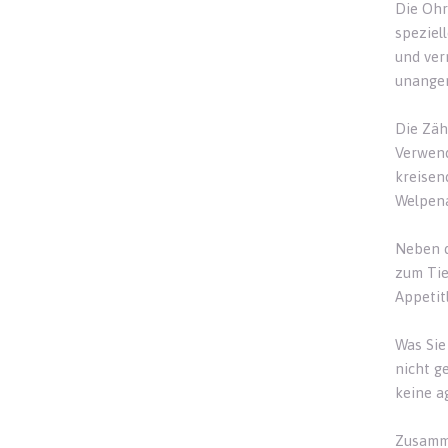
Die Ohr
speziel
und ver
unangen
Die Zäh
Verwend
kreisen
Welpena
Neben d
zum Tie
Appetit
Was Sie 
nicht g
keine a
Zusamme