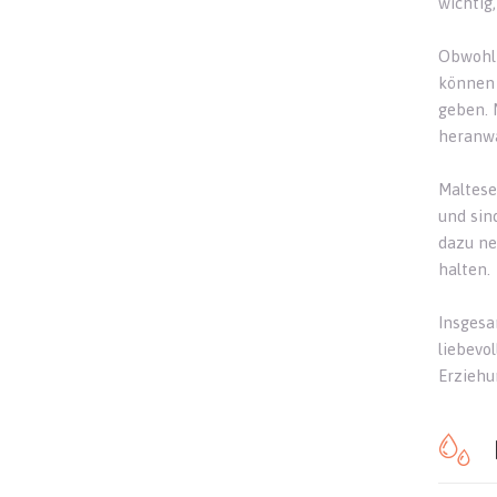
wichtig
Obwohl 
können 
geben. 
heranw
Maltese
und sin
dazu ne
halten.
Insgesa
liebevo
Erziehu