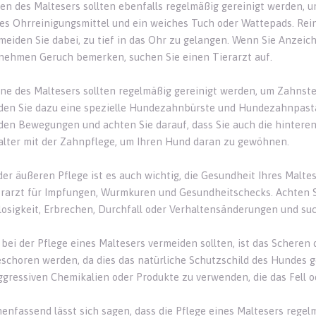
en des Maltesers sollten ebenfalls regelmäßig gereinigt werden, 
les Ohrreinigungsmittel und ein weiches Tuch oder Wattepads. Rei
meiden Sie dabei, zu tief in das Ohr zu gelangen. Wenn Sie Anzeic
ehmen Geruch bemerken, suchen Sie einen Tierarzt auf.
ne des Maltesers sollten regelmäßig gereinigt werden, um Zahns
en Sie dazu eine spezielle Hundezahnbürste und Hundezahnpasta. 
den Bewegungen und achten Sie darauf, dass Sie auch die hintere
lter mit der Zahnpflege, um Ihren Hund daran zu gewöhnen.
er äußeren Pflege ist es auch wichtig, die Gesundheit Ihres Malte
rarzt für Impfungen, Wurmkuren und Gesundheitschecks. Achten S
losigkeit, Erbrechen, Durchfall oder Verhaltensänderungen und such
bei der Pflege eines Maltesers vermeiden sollten, ist das Scheren de
eschoren werden, da dies das natürliche Schutzschild des Hundes ge
ggressiven Chemikalien oder Produkte zu verwenden, die das Fell o
nfassend lässt sich sagen, dass die Pflege eines Maltesers regel