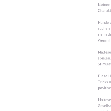
kleinen
Charakt
Hunde d
suchen 
sie in 
Wenn ih
Maltese
spielen
Stimula
Diese H
Tricks 
positiv
Maltese
Gesells