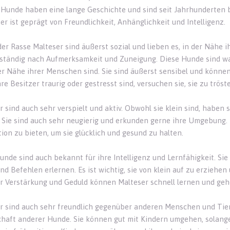
 Hunde haben eine lange Geschichte und sind seit Jahrhunderten be
er ist geprägt von Freundlichkeit, Anhänglichkeit und Intelligenz.
er Rasse Malteser sind äußerst sozial und lieben es, in der Nähe ih
ständig nach Aufmerksamkeit und Zuneigung. Diese Hunde sind w
der Nähe ihrer Menschen sind. Sie sind äußerst sensibel und könn
re Besitzer traurig oder gestresst sind, versuchen sie, sie zu trö
r sind auch sehr verspielt und aktiv. Obwohl sie klein sind, haben 
. Sie sind auch sehr neugierig und erkunden gerne ihre Umgebung.
tion zu bieten, um sie glücklich und gesund zu halten.
unde sind auch bekannt für ihre Intelligenz und Lernfähigkeit. Sie 
und Befehlen erlernen. Es ist wichtig, sie von klein auf zu erziehe
er Verstärkung und Geduld können Malteser schnell lernen und geh
r sind auch sehr freundlich gegenüber anderen Menschen und Tiere
chaft anderer Hunde. Sie können gut mit Kindern umgehen, solange 