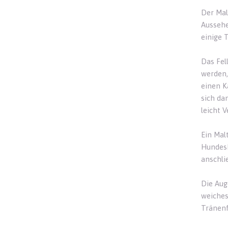
Der Mal
Aussehe
einige T
Das Fel
werden,
einen K
sich da
leicht 
Ein Mal
Hundesh
anschli
Die Aug
weiches
Tränenf