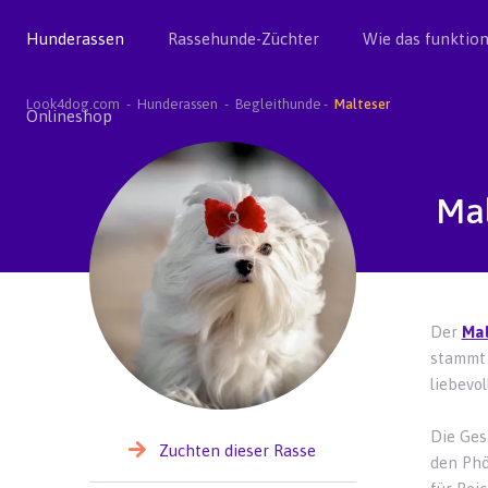
Hunderassen
Rassehunde-Züchter
Wie das funktion
Look4dog.com
Hunderassen
Begleithunde
Malteser
Onlineshop
Ma
Der
Mal
stammt 
liebevo
Die Ges
Zuchten dieser Rasse
den Phö