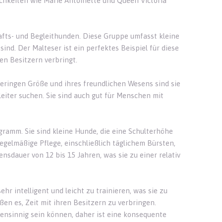
chkeiten wie Marie Antoinette und Queen Victoria
afts- und Begleithunden. Diese Gruppe umfasst kleine
ind. Der Malteser ist ein perfektes Beispiel für diese
en Besitzern verbringt.
 geringen Größe und ihres freundlichen Wesens sind sie
leiter suchen. Sie sind auch gut für Menschen mit
ramm. Sie sind kleine Hunde, die eine Schulterhöhe
regelmäßige Pflege, einschließlich täglichem Bürsten,
sdauer von 12 bis 15 Jahren, was sie zu einer relativ
ehr intelligent und leicht zu trainieren, was sie zu
en es, Zeit mit ihren Besitzern zu verbringen.
gensinnig sein können, daher ist eine konsequente