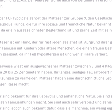
chtum und Luxus. Der Malteser wurde auch von berühmten Persönli
n.
er FCI-Typologie gehört der Malteser zur Gruppe 9, den Gesellsch
telgroße Hunde, die für ihre soziale und freundliche Natur bekannt s
 da er ein ausgezeichneter Begleithund ist und gerne Zeit mit sein
teser ist ein Hund, der für fast jeden geeignet ist. Aufgrund ihrer
ür Familien mit Kindern oder ältere Menschen, die einen treuen Beg
n geeignet, da ihr Fell hypoallergen ist und wenig Haare verliert.
erweise wiegt ein ausgewachsener Malteser zwischen 3 und 4 Kilog
a 20 bis 25 Zentimetern haben. Ihr langes, seidiges Fell erfordert 
ilzungen zu vermeiden. Malteser haben eine durchschnittliche Leben
igen Rasse macht.
 sind bekannt für ihre liebevolle und anhängliche Natur. Sie sind s
igen Familienhunden macht. Sie sind auch sehr verspielt und genieß
r sind jedoch auch bekannt dafür, dass sie manchmal ein wenig ei