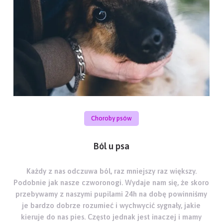
Choroby psów
Ból u psa
Każdy z nas odczuwa ból, raz mniejszy raz większy.
Podobnie jak nasze czworonogi. Wydaje nam się, że skoro
przebywamy z naszymi pupilami 24h na dobę powinniśmy
je bardzo dobrze rozumieć i wychwycić sygnały, jakie
kieruje do nas pies. Często jednak jest inaczej i mamy