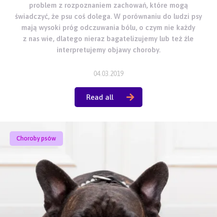
problem z rozpoznaniem zachowań, które mogą
świadczyć, że psu coś dolega. W porównaniu do ludzi psy
mają wysoki próg odczuwania bólu, o czym nie każdy
z nas wie, dlatego nieraz bagatelizujemy lub też źle
interpretujemy objawy choroby.
04.03.2019
Read all
Choroby psów