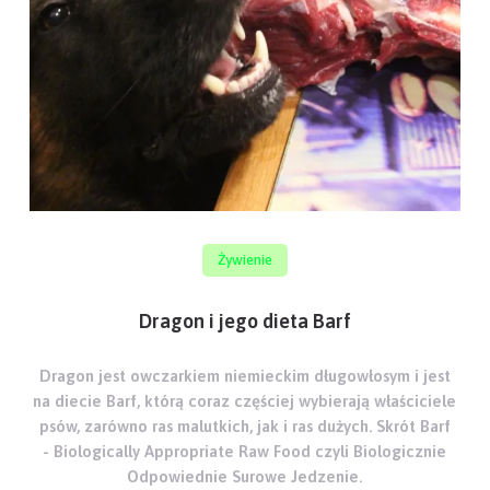
Żywienie
Dragon i jego dieta Barf
Dragon jest owczarkiem niemieckim długowłosym i jest
na diecie Barf, którą coraz częściej wybierają właściciele
psów, zarówno ras malutkich, jak i ras dużych. Skrót Barf
- Biologically Appropriate Raw Food czyli Biologicznie
Odpowiednie Surowe Jedzenie.