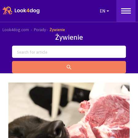
Look4dog.com
Porady
Żywienie
Żywienie