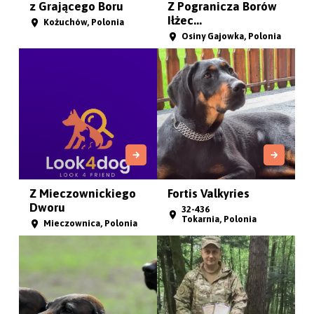
z Grającego Boru
Z Pogranicza Borów
Iłżec...
Kożuchów, Polonia
Osiny Gajowka, Polonia
Z Mieczownickiego
Fortis Valkyries
Dworu
32-436
Tokarnia, Polonia
Mieczownica, Polonia