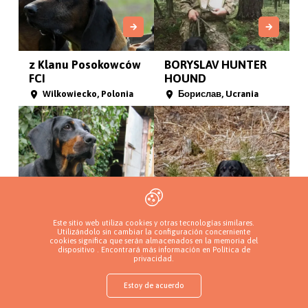
z Klanu Posokowców
BORYSLAV HUNTER
FCI
HOUND
Wilkowiecko, Polonia
Борислав, Ucrania
Este sitio web utiliza cookies y otras tecnologías similares.
Utilizándolo sin cambiar la configuración concerniente
cookies significa que serán almacenados en la memoria del
Park Welski
Gończy z Pradoliny
dispositivo . Encontrará más información en
Política de
privacidad
.
Lidzbark
Bożepole
Welski, Polonia
Wielkie, Polonia
Estoy de acuerdo
shop
Encuentra un cachorro
Añade un criadero
Inicia sesión
Más