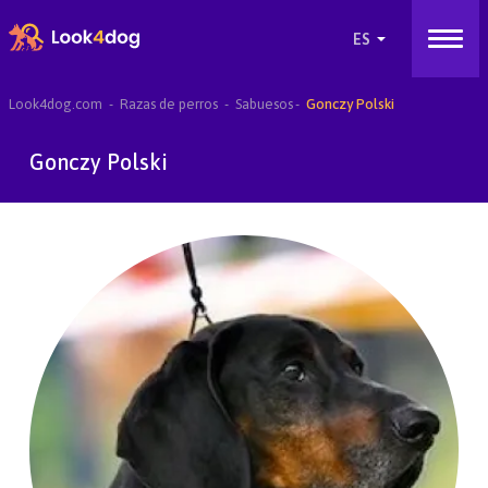
Look4dog.com
Razas de perros
Sabuesos
Gonczy Polski
Gonczy Polski