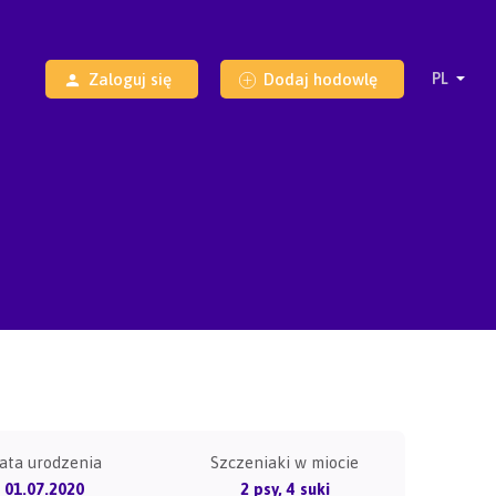
Zaloguj się
Dodaj hodowlę
ata urodzenia
Szczeniaki w miocie
01.07.2020
2 psy, 4 suki