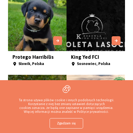
Sonata Arctica (FCI)
The Sparkle of
Naryan Ma...
Jegłownik, Polska
Krużlowa Niżna, Polska
Ta strona używa plików cookie i innych podobnych technologii.
Korzystanie z niej bez zmiany ustawień dotyczących
cookies oznacza, że będą one zapisane w pamięci urządzenia.
Więcej informacji można znaleźć w
Polityce prywatności
.
Zgadzam się
Sklep z karmą
Znajdź szczeniaka
Dodaj hodowlę
Zaloguj
Więcej