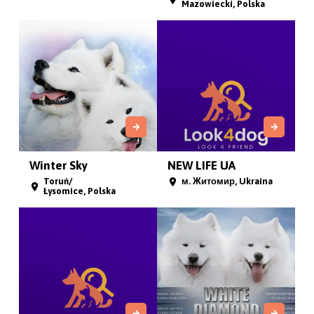
Kiskunlacháza, Węgry
Zduńska Wola, Polska
Midnight's Wolfs FCI
Pagabo FCI
Pszów, Polska
Radzymin, Polska