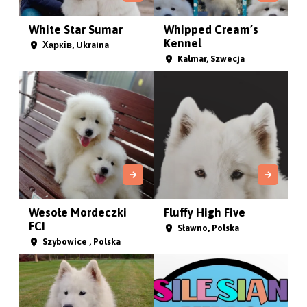
Fluffy White Dream
Smiling Snowdance
SKOROGOSZCZ, Polska
Киев, Ukraina
From Kel'bin
The White Patronus
treasure-ho...
Warszawa, Polska
Chernivtsi, Ukraina