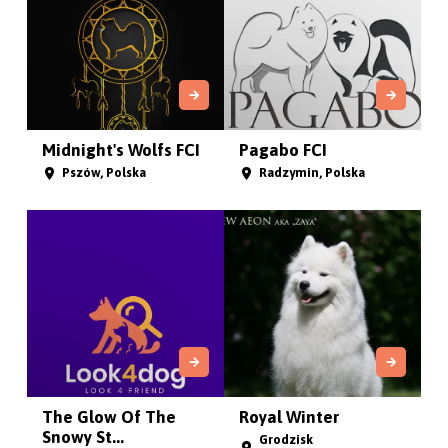
Akcja "Podaj
Łapę
Ukrainie"
Ecce Canis
Shadow and Shine of
Sibe...
Zielonka 86-005, Polska
Jaworzno, Polska
White Siberiansuny
Sesto Senso