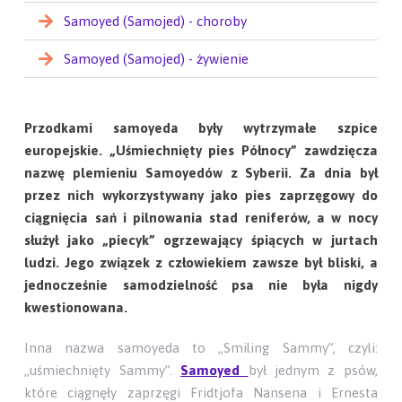
Samoyed (Samojed) - choroby
Samoyed (Samojed) - żywienie
Przodkami samoyeda były wytrzymałe szpice
europejskie. „Uśmiechnięty pies Północy” zawdzięcza
nazwę plemieniu Samoyedów z Syberii. Za dnia był
przez nich wykorzystywany jako pies zaprzęgowy do
ciągnięcia sań i pilnowania stad reniferów, a w nocy
służył jako „piecyk” ogrzewający śpiących w jurtach
ludzi. Jego związek z człowiekiem zawsze był bliski, a
jednocześnie samodzielność psa nie była nigdy
kwestionowana.
Inna nazwa samoyeda to „Smiling Sammy”, czyli:
„uśmiechnięty Sammy”.
Samoyed
był jednym z psów,
które ciągnęły zaprzęgi Fridtjofa Nansena i Ernesta