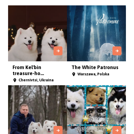
Kolonia Sól , Polska
Zagroda Puchatych
Wild West Gang
Przyja...
Хмельницький, Ukraina
Częstochowa , Polska