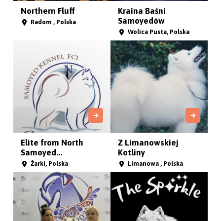
KRAINA PŁATKÓW
Protego Harribilis
ŚNIEGU (F...
Słowik, Polska
42-350 Krusin, śląskie
, Polska
Happy snow dog
Chosago FCI
Zgorzelec plac
Reptowo, Polska
klonowy, Polska