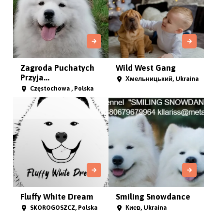
Sweet deviles in ship
White Diamond Bear
sk...
Sitno, Polska
Szczecin, Polska
Siberian White
Give me a Paw FCI
Angels
Rosiny , Polska