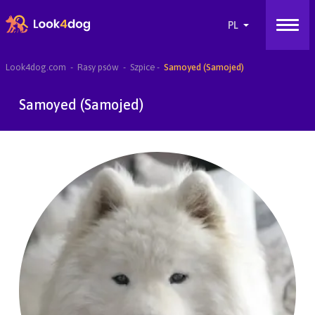
Look4dog.com
Rasy psów
Szpice
Samoyed (Samojed)
Samoyed (Samojed)