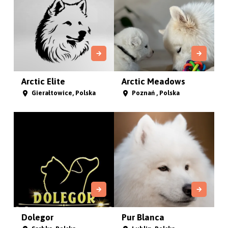
Silver from the North
Lovely Fluffy Smile
FC...
(FCI...
Duszniki-Zdrój, Polska
Włocławek , Polska
Arctic Bliss
Crazy Yed FCI