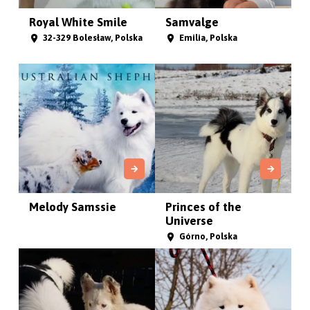
The White Dog Of
LA TORRE ROJA
The Nor...
Podolie, Słowacja
Sulęczyno, Polska
Brzozowa Przystań
Miracle of the snow
FCI
dese...
Stargard, Polska
Харьков, Ukraina