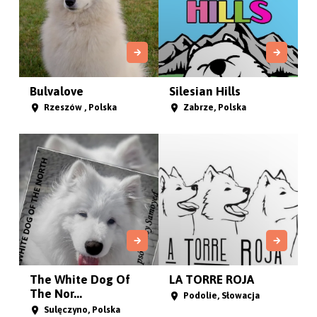
White Star Sumar
Whipped Cream’s
Kennel
Харків, Ukraina
Kalmar, Szwecja
Wesołe Mordeczki
Fluffy High Five
FCI
Sławno, Polska