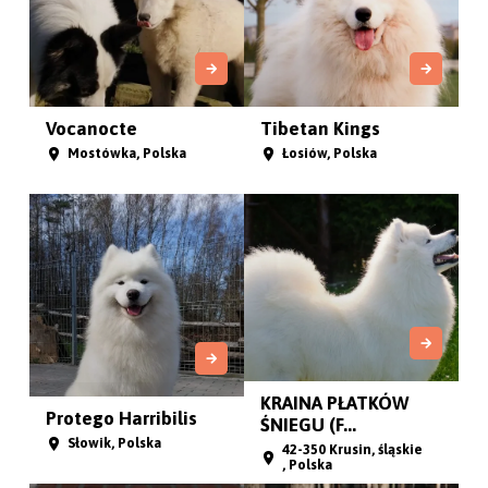
Royal White Smile
Samvalge
32-329 Bolesław, Polska
Emilia, Polska
Melody Samssie
Princes of the
Universe
Górno, Polska