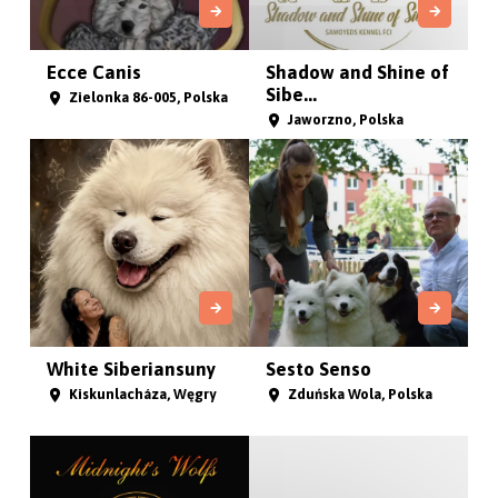
Dolegor
Pur Blanca
Sarbka, Polska
Lublin, Polska
Fluffy Clouds in The
Spełnienie Marzeń
Sky...
Gliwice, Polska
Wadowice, Polska
Chcę
pomóc!