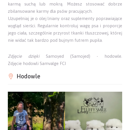
Pomimo tego nie należy go przemęczać i narażać na
bezpośrednie słońce. Ze schorzeń, jakie mogą doskwierać
tę rasę zaliczamy dysplazję, choroby oczu między innymi
postępujący zanik siatkówki i kataraktę. U niektórych
osobników wykryto również problemy z nerkami.
Samoyed (Samojed) - żywienie
Przed zakupem tej rasy zastanowić się, jaka będzie
odpowiednia dieta dla tego pięknego psa. Podobnie jak
psy duże, samoyed może być karmiony dobrej jakości
karmą suchą lub mokrą. Możesz stosować dobrze
zbilansowane karmy dla psów pracujących.
Uzupełniaj je o olej lniany oraz suplementy poprawiające
wygląd sierści. Regularnie kontroluj wagę psa i proporcje
jego ciała, szczególnie przyrost tkanki tłuszczowej, której
nie widać tak bardzo pod bujnym futrem pupila.