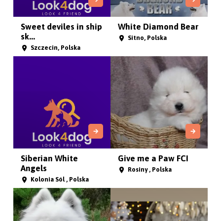
The Glow Of The
Royal Winter
Snowy St...
Grodzisk
Mazowiecki, Polska
Winter Sky
NEW LIFE UA
Toruń/
м. Житомир, Ukraina
Łysomice, Polska