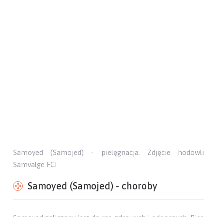
Samoyed (Samojed) - umaszczenie. Zdjęcie hodowli
Samvalge FCI
Samoyed (Samojed) - pielęgnacja
Szata samoyeda jest gęsta, różnej długości, obfita ale
miękka. Wymaga ona starannej pielęgnacji i częstego
wyczesywania zwłaszcza w okresie linienia.