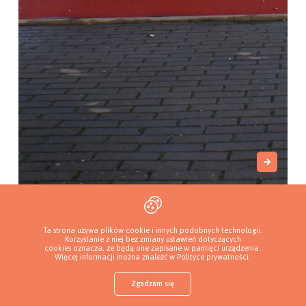
Moja Duma I Chwała ...
Radzyń Chełmiński, Polska
Ta strona używa plików cookie i innych podobnych technologii.
Korzystanie z niej bez zmiany ustawień dotyczących
cookies oznacza, że będą one zapisane w pamięci urządzenia.
Więcej informacji można znaleźć w
Polityce prywatności
.
Zgadzam się
Sklep z karmą
Znajdź szczeniaka
Dodaj hodowlę
Zaloguj
Więcej