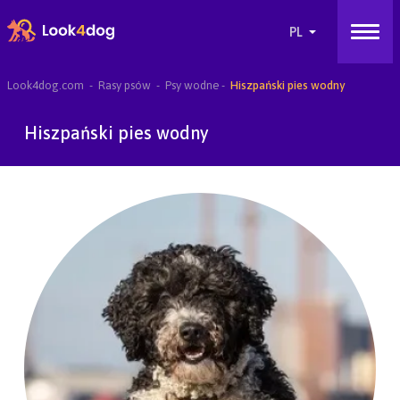
Look4dog.com
Rasy psów
Psy wodne
Hiszpański pies wodny
Hiszpański pies wodny