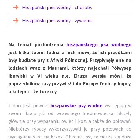
Hiszpański pies wodny - choroby
Hiszpański pies wodny - żywienie
Na temat pochodzenia
hiszpańskiego psa wodnego
jest kilka teorii. Jedna z nich mówi, że ich przodkami
były kudłate psy z Afryki Północnej. Przypłynęły one na
łodziach wraz z Maurami, którzy najechali Półwysep
Iberyjski w VI wieku n.e. Druga wersja mówi, że
poprzedników rasy przywieźli do Europy feniccy kupcy,
a kolejna - że tureccy.
Jedno jest pewne:
hiszpańskie psy wodne
występują w
swoim kraju już od wczesnego Średniowiecza. Służyły
głównie przy wypasaniu owiec i kóz, a także do polowań.
Niektórzy rybacy wykorzystywali je przy połowach do
wyciągania sieci na brzeg. Obecnie, psy te cieszą się dużą