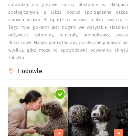
sprawdzą się gotowe karmy dostępne w sklepach
zoologicznych, a także posiłki sporządzane przez
samych właścicieli oparte o surowe białko zwierzęce.
Tego typu pokarm jest bogaty we wszystkie składniki
odżywcze: witaminy, minerały, aminokwasy, kwasy
tłuszczowe. Należy pamiętać, aby posiłku nie podawać po
wysiłku, gdyż może to spowodować powstanie skrętu
żołądka.
Hodowle