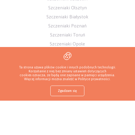
Szczeniaki Olsztyn
Szczeniaki Białystok
Szczeniaki Poznań
Szczeniaki Toruń
Szczeniaki Opole
Szczeniaki Katowice
Ta strona używa plików cookie i innych podobnych technologii.
Korzystanie z niej bez zmiany ustawień dotyczących
cookies oznacza, że będą one zapisane w pamięci urządzenia.
Więcej informacji można znaleźć w
Polityce prywatności
.
Zgadzam się
Sklep z karmą
Znajdź szczeniaka
Dodaj hodowlę
Zaloguj
Więcej
Polityka prywatności
Regulamin
Karma sucha