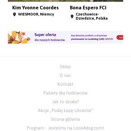
Kim Yvonne Coordes
Bona Espero FCI
WIESMOOR, Niemcy
Czechowice-
Dziedzice, Polska
Sklep
O nas
Kontakt
Pakiety dla hodowców
Jak to działa?
Akcja „Podaj Łapę Ukrainie”
Strona główna
Program - Jesteśmy na Look4dog.com!