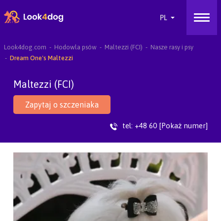
Look4dog.com
Hodowla psów
Maltezzi (FCI)
Nasze rasy i psy
Dream One's Maltezzi
Maltezzi (FCI)
Zapytaj o szczeniaka
tel:
+48 60 [Pokaż numer]