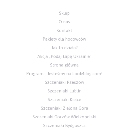
Sklep
O nas
Kontakt
Pakiety dla hodowców
Jak to działa?
Akcja „Podaj Łapę Ukrainie”
Strona główna
Program - Jesteśmy na Look4dog.com!
Szczeniaki Rzeszów
Szczeniaki Lublin
Szczeniaki Kielce
Szczeniaki Zielona Góra
Szczeniaki Gorzów Wielkopolski
Szczeniaki Bydgoszcz