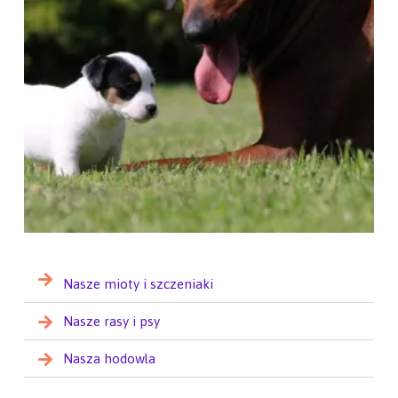
Nasze mioty i szczeniaki
Nasze rasy i psy
Nasza hodowla