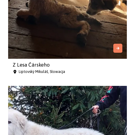
Z Lesa Čárskeho
Liptovský Mikuláš, Słowacja