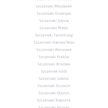
Szczeniaki Włocławek
Szczeniaki Grudziądz
Szczeniaki Gdynia
Szczeniaki Mielec
Szczeniaki Tarnobrzeg
Szczeniaki Stalowa Wola
Szczeniaki Warszawa
Szczeniaki Kraków
Szczeniaki Wrocław
Szczeniaki Łódź
Szczeniaki Gdańsk
Szczeniaki Szczecin
Szczeniaki Olsztyn
Szczeniaki Białystok
Szczeniaki Poznań