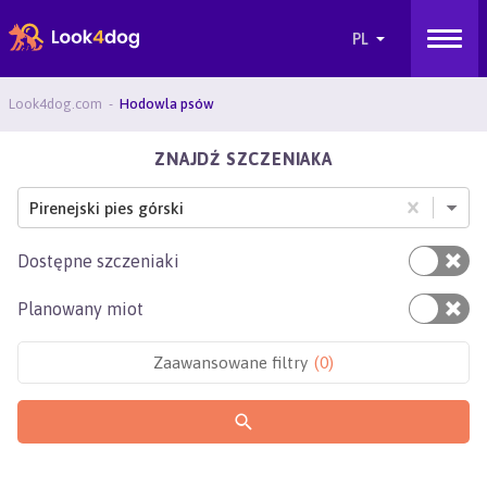
Look4dog.com
Hodowla psów
ZNAJDŹ SZCZENIAKA
Pirenejski pies górski
Dostępne szczeniaki
Planowany miot
Zaawansowane filtry
(
0
)