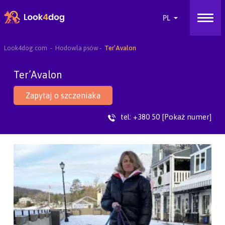
Look4dog.com
Hodowla psów
Ter’Avalon
Ter’Avalon
Zapytaj o szczeniaka
tel:
+380 50 [Pokaż numer]