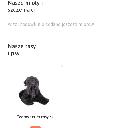
Nasze mioty i
szczeniaki
W tej hodowli nie dodano jeszcze miotów
Nasze rasy
i psy
Czarny terier rosyjski