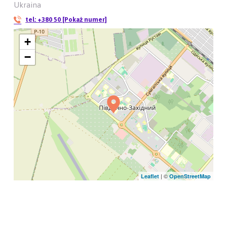
Ukraina
tel:
+380 50 [Pokaż numer]
+
−
| ©
Leaflet
OpenStreetMap