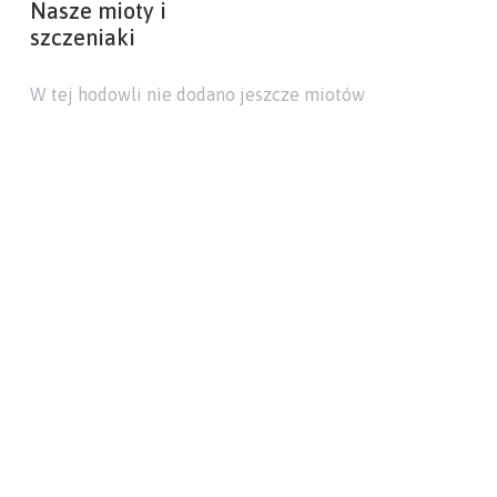
Nasze mioty i
szczeniaki
W tej hodowli nie dodano jeszcze miotów