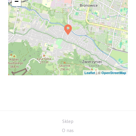
−
| ©
Leaflet
OpenStreetMap
Sklep
O nas