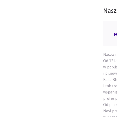
Nasz
F
Nasza r
Od 12 l
w pobli
i pilnow
Rasa Rh
i tak tr
wspania
profesj
Od pocz
Nasi pr