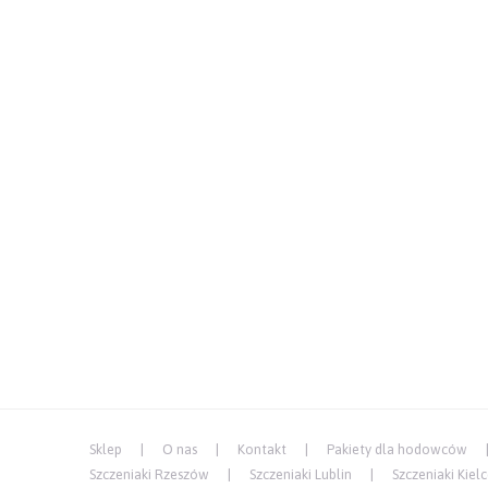
Sklep
O nas
Kontakt
Pakiety dla hodowców
Szczeniaki Rzeszów
Szczeniaki Lublin
Szczeniaki Kiel