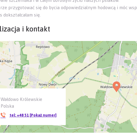
wie szczeniaka i w całym dorosłym życiu naszych psiaków.
rze przygotować się do bycia odpowiedzialnym hodowcą i móc wsp
s dokształcałam się.
izacja i kontakt
Wałdowo Królewskie
Polska
tel:
+48 51 [Pokaż numer]