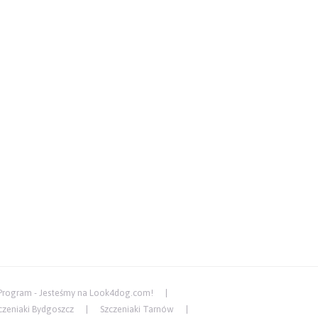
Program - Jesteśmy na Look4dog.com!
czeniaki Bydgoszcz
Szczeniaki Tarnów