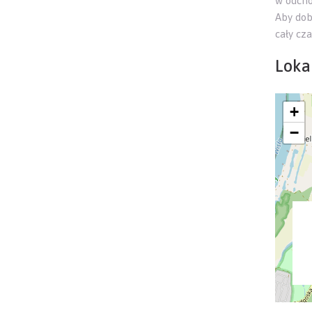
w odcho
Aby dob
cały cza
Lokal
+
−