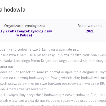
a hodowla
Organizacja kynologiczna
Rok utworzenia
CI / ZKwP (Związek Kynologiczny
2021
w Polsce)
odzinka to cudowna czwórka i dwa wspaniałe psy.
at mieszka z nami Dela piesek rasy Shih tzu, bardzo rodzinna i w
żu Nadwiślańskiego Parku Krajobrazowego zamarzył się nam duży pi
ania nas:)
odesian Rodgeback od samego początku ujęła mnie elegancją i wy
afiłam na cudowną hodowczynie Sylwię właścicielkę hodowli w której 
łych psów, dzięki niej jeszcze bardziej poszukiwałam wiedzy o RR. 
onalizmem i zaangażowaniem.
ątku wiązaliśmy przyszłość hodowlaną z naszą cudowną Etią i to dzi
zyszli właściciel wejdą do naszej „psiej rodziny”, zawsze będą mog