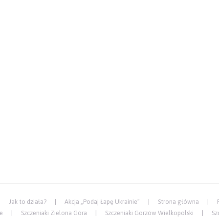
Jak to działa?
Akcja „Podaj Łapę Ukrainie”
Strona główna
ce
Szczeniaki Zielona Góra
Szczeniaki Gorzów Wielkopolski
Sz