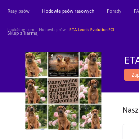
Rasy psów
Hodowle psów rasowych
Porady
F
Look4dog.com
Hodowla psów
ETA Leonis Evolution FCI
Sklep z karmą
ETA
Zap
Nasze