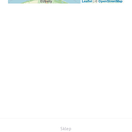
| ©
Leaflet
OpenStreetMap
Sklep