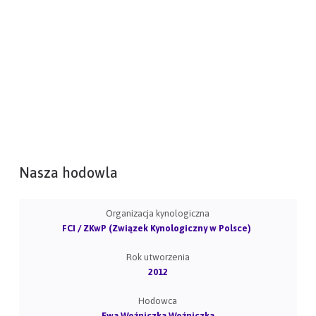
Nasza hodowla
Organizacja kynologiczna
FCI / ZKwP (Związek Kynologiczny w Polsce)
Rok utworzenia
2012
Hodowca
Ewa Woźniczka Woźniczka