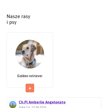
Nasze rasy
i psy
Golden retriever
Ch.Pl Amberlie Angelonato
Suka | ur. 23.04.2016