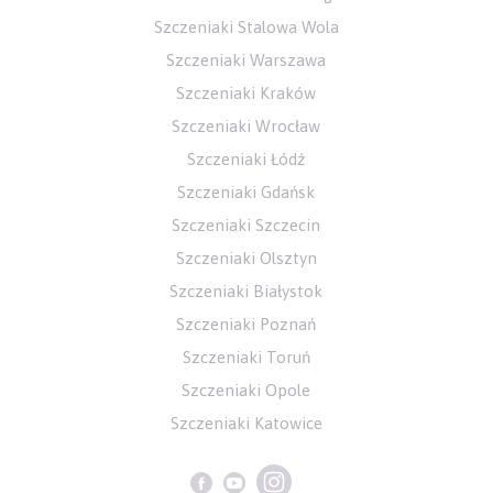
Szczeniaki Stalowa Wola
Szczeniaki Warszawa
Szczeniaki Kraków
Szczeniaki Wrocław
Szczeniaki Łódź
Szczeniaki Gdańsk
Szczeniaki Szczecin
Szczeniaki Olsztyn
Szczeniaki Białystok
Szczeniaki Poznań
Szczeniaki Toruń
Szczeniaki Opole
Szczeniaki Katowice