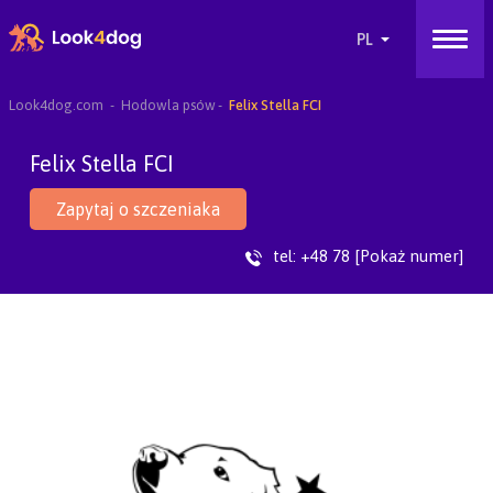
Look4dog.com
Hodowla psów
Felix Stella FCI
Felix Stella FCI
Zapytaj o szczeniaka
tel:
+48 78 [Pokaż numer]