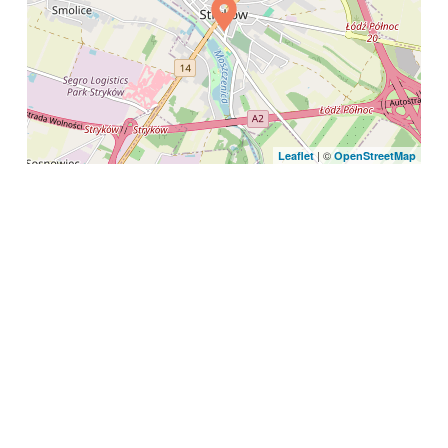
| ©
Leaflet
OpenStreetMap