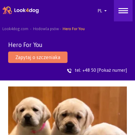
Look4dog.com
Hodowla psów
Hero For You
Hero For You
Zapytaj o szczeniaka
tel:
+48 50 [Pokaż numer]