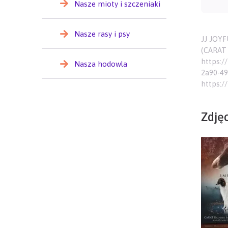
Nasze mioty i szczeniaki
Nasze rasy i psy
JJ JOYFU
(CARAT 
https:/
Nasza hodowla
2a90-49
https:/
Zdję