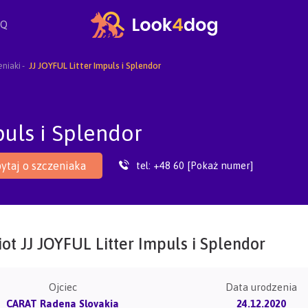
AQ
eniaki
JJ JOYFUL Litter Impuls i Splendor
uls i Splendor
tel:
+48 60 [Pokaż numer]
ytaj o szczeniaka
ot JJ JOYFUL Litter Impuls i Splendor
Ojciec
Data urodzenia
CARAT Radena Slovakia
24.12.2020