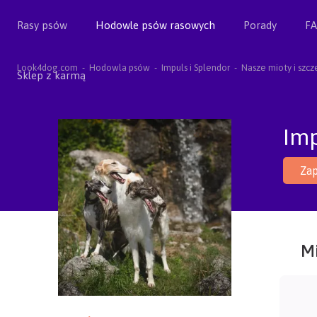
Rasy psów
Hodowle psów rasowych
Porady
F
Look4dog.com
Hodowla psów
Impuls i Splendor
Nasze mioty i szcz
Sklep z karmą
Imp
Zap
Mi