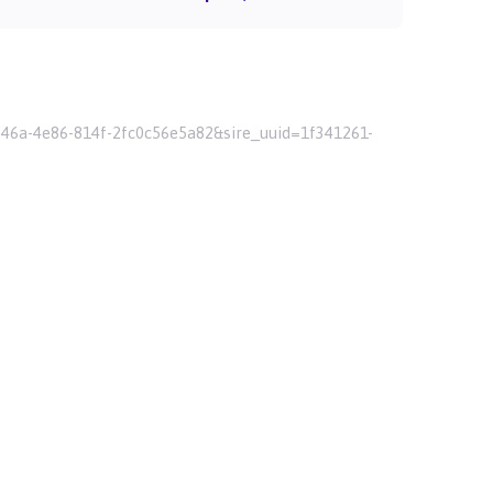
046a-4e86-814f-2fc0c56e5a82&sire_uuid=1f341261-