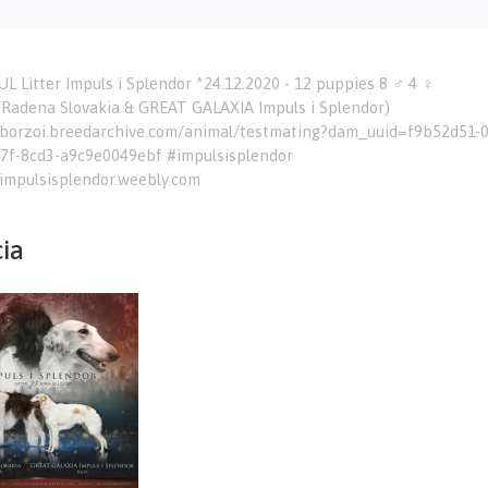
L Litter Impuls i Splendor *24.12.2020 - 12 puppies 8 ♂️ 4 ♀️
Radena Slovakia & GREAT GALAXIA Impuls i Splendor)
/borzoi.breedarchive.com/animal/testmating?dam_uuid=f9b52d51-
7f-8cd3-a9c9e0049ebf #impulsisplendor
/impulsisplendor.weebly.com
cia