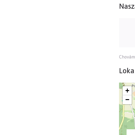
Nasz
Chováme
Lokal
+
−