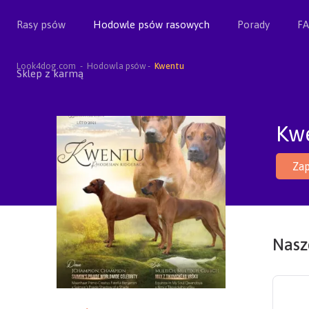
Rasy psów
Hodowle psów rasowych
Porady
F
Look4dog.com
Hodowla psów
Kwentu
Sklep z karmą
Kw
Zap
Nasze