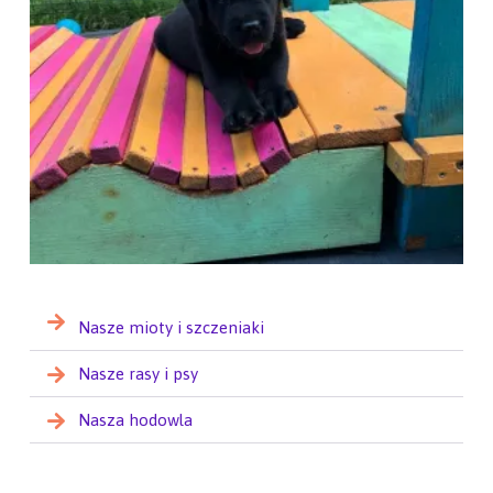
Nasze mioty i szczeniaki
Nasze rasy i psy
Nasza hodowla