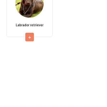
Labrador retriever