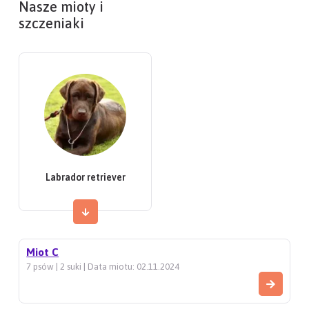
Nasze mioty i
szczeniaki
Labrador retriever
Miot C
7 psów | 2 suki | Data miotu: 02.11.2024