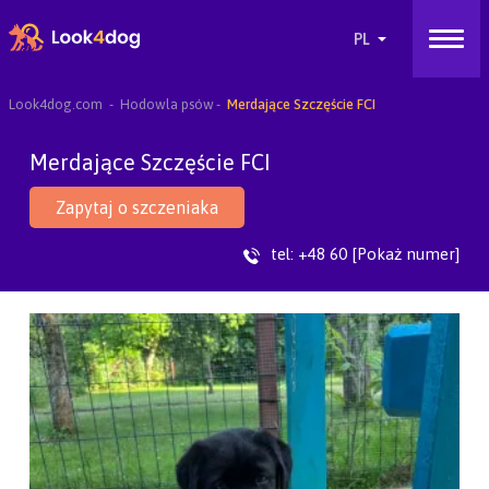
Look4dog.com
Hodowla psów
Merdające Szczęście FCI
Merdające Szczęście FCI
Zapytaj o szczeniaka
tel:
+48 60 [Pokaż numer]