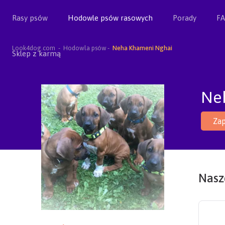
Rasy psów
Hodowle psów rasowych
Porady
F
Look4dog.com
Hodowla psów
Neha Khameni Nghai
Sklep z karmą
Ne
Zap
Nasze