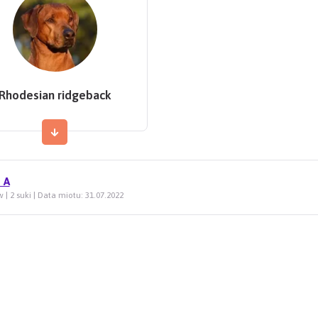
Rhodesian ridgeback
 A
 | 2 suki | Data miotu: 31.07.2022