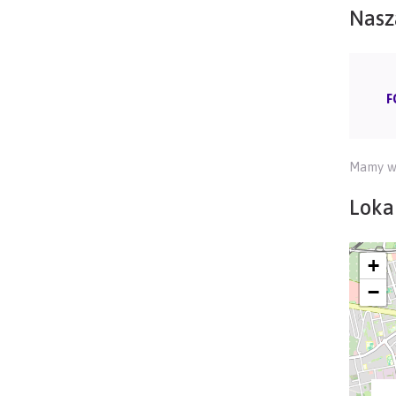
Nasz
F
Mamy wo
Lokal
+
−