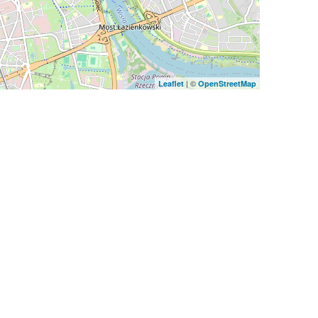
| ©
Leaflet
OpenStreetMap