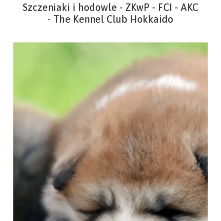
Szczeniaki i hodowle - ZKwP - FCI - AKC
- The Kennel Club Hokkaido