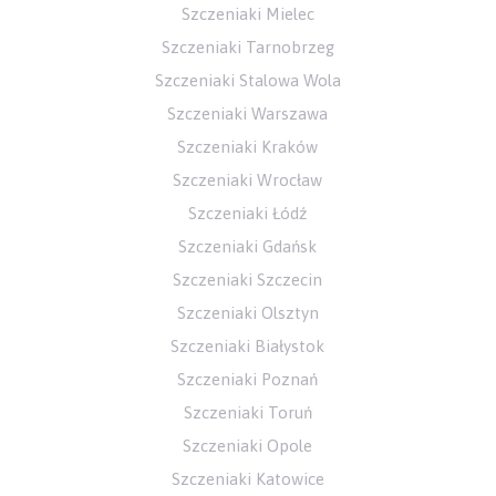
Szczeniaki Mielec
Szczeniaki Tarnobrzeg
Szczeniaki Stalowa Wola
Szczeniaki Warszawa
Szczeniaki Kraków
Szczeniaki Wrocław
Szczeniaki Łódź
Szczeniaki Gdańsk
Szczeniaki Szczecin
Szczeniaki Olsztyn
Szczeniaki Białystok
Szczeniaki Poznań
Szczeniaki Toruń
Szczeniaki Opole
Szczeniaki Katowice