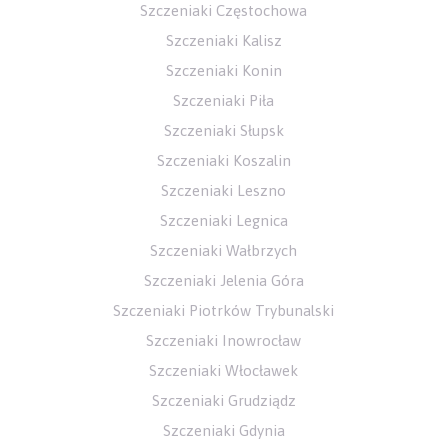
Szczeniaki Częstochowa
Szczeniaki Kalisz
Szczeniaki Konin
Szczeniaki Piła
Szczeniaki Słupsk
Szczeniaki Koszalin
Szczeniaki Leszno
Szczeniaki Legnica
Szczeniaki Wałbrzych
Szczeniaki Jelenia Góra
Szczeniaki Piotrków Trybunalski
Szczeniaki Inowrocław
Szczeniaki Włocławek
Szczeniaki Grudziądz
Szczeniaki Gdynia