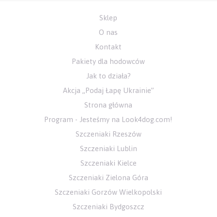
Sklep
O nas
Kontakt
Pakiety dla hodowców
Jak to działa?
Akcja „Podaj Łapę Ukrainie”
Strona główna
Program - Jesteśmy na Look4dog.com!
Szczeniaki Rzeszów
Szczeniaki Lublin
Szczeniaki Kielce
Szczeniaki Zielona Góra
Szczeniaki Gorzów Wielkopolski
Szczeniaki Bydgoszcz