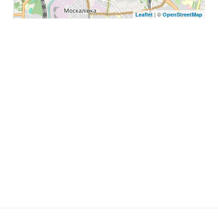
| ©
Leaflet
OpenStreetMap