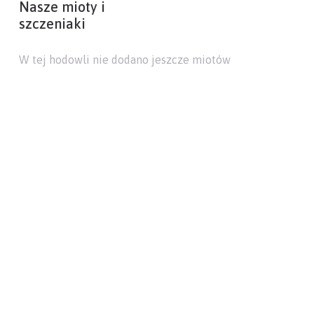
Nasze mioty i
szczeniaki
W tej hodowli nie dodano jeszcze miotów