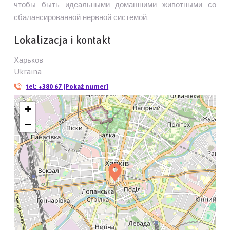
чтобы быть идеальными домашними животными со
сбалансированной нервной системой.
Lokalizacja i kontakt
Харьков
Ukraina
tel:
+380 67 [Pokaż numer]
+
−