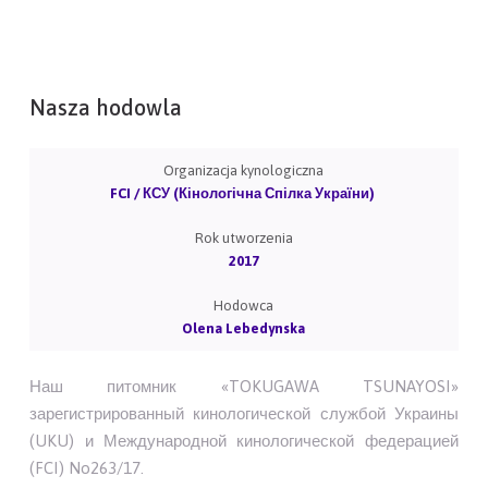
Nasza hodowla
Organizacja kynologiczna
FCI / КСУ (Кінологічна Спілка України)
Rok utworzenia
2017
Hodowca
Olena Lebedynska
Наш питомник «TOKUGAWA TSUNAYOSI»
зарегистрированный кинологической службой Украины
(UKU) и Международной кинологической федерацией
(FCI) No263/17.