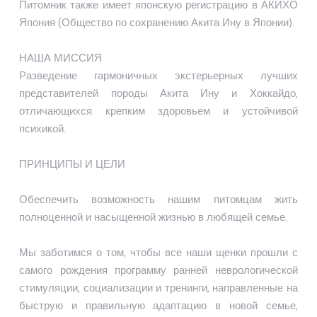
Питомник также имеет японскую регистрацию в АКИХО
Япония (Общество по сохранению Акита Ину в Японии).
НАША МИССИЯ
Разведение гармоничных экстерьерных лучших
представителей породы Акита Ину и Хоккайдо,
отличающихся крепким здоровьем и устойчивой
психикой.
ПРИНЦИПЫ И ЦЕЛИ
Обеспечить возможность нашим питомцам жить
полноценной и насыщенной жизнью в любящей семье.
Мы заботимся о том, чтобы все наши щенки прошли с
самого рождения программу ранней неврологической
стимуляции, социализации и тренинги, направленные на
быструю и правильную адаптацию в новой семье,