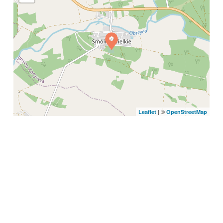
| ©
Leaflet
OpenStreetMap