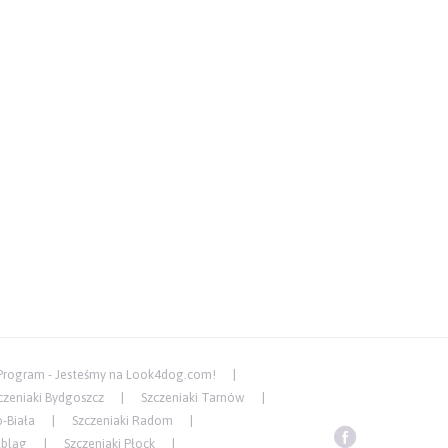
Program - Jesteśmy na Look4dog.com!
czeniaki Bydgoszcz
Szczeniaki Tarnów
o-Biała
Szczeniaki Radom
lbląg
Szczeniaki Płock