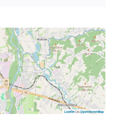
| ©
Leaflet
OpenStreetMap