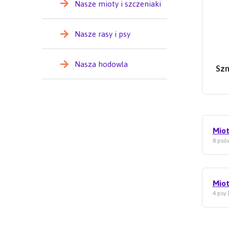
Nasze mioty i szczeniaki
Nasze rasy i psy
Nasza hodowla
Szn
Miot
8 psów
Miot
4 psy 