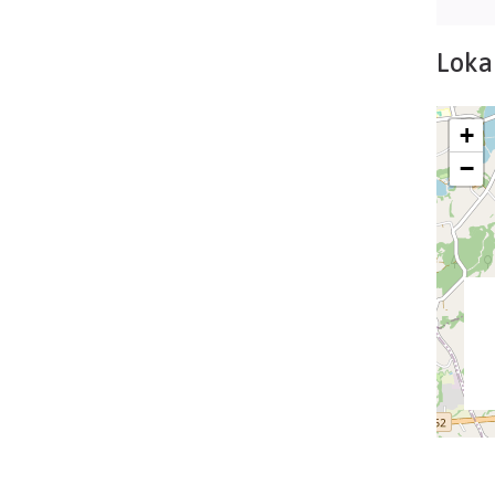
Lokal
+
−