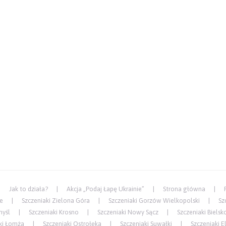
Jak to działa?
Akcja „Podaj Łapę Ukrainie”
Strona główna
ce
Szczeniaki Zielona Góra
Szczeniaki Gorzów Wielkopolski
Sz
myśl
Szczeniaki Krosno
Szczeniaki Nowy Sącz
Szczeniaki Bielsk
ki Łomża
Szczeniaki Ostrołęka
Szczeniaki Suwałki
Szczeniaki E