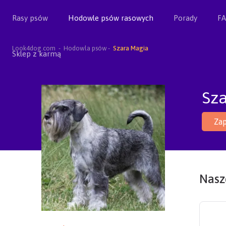
Rasy psów
Hodowle psów rasowych
Porady
F
Look4dog.com
Hodowla psów
Szara Magia
Sklep z karmą
Sz
Zap
Nasze