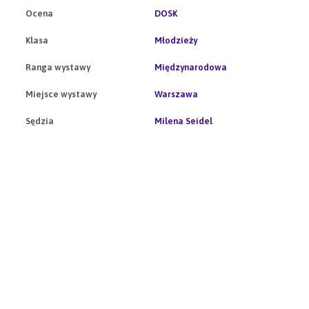
DOSK
Młodzieży
Międzynarodowa
Warszawa
Milena Seidel