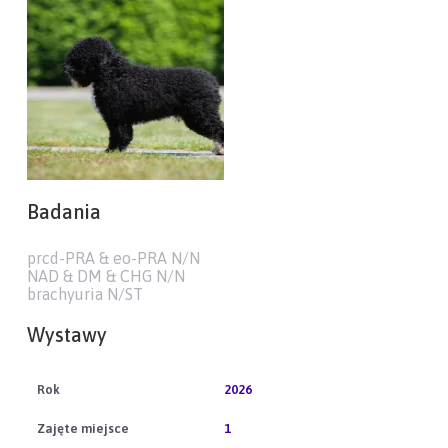
Badania
prcd-PRA & eo-PRA N/N
NAD & DM & CHG N/N
brachyuria N/ST
Wystawy
2026
1