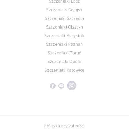
Szczeniaki Łódź
Szczeniaki Gdańsk
Szczeniaki Szczecin
Szczeniaki Olsztyn
Szczeniaki Białystok
Szczeniaki Poznań
Szczeniaki Toruń
Szczeniaki Opole
Szczeniaki Katowice
Polityka prywatności