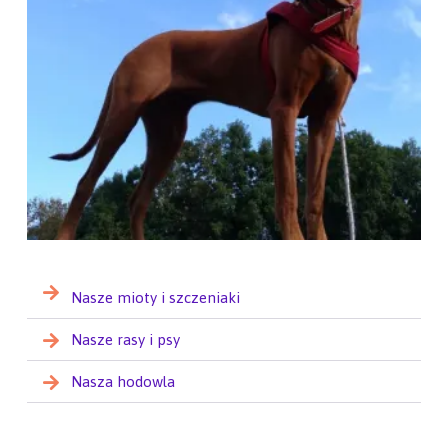
Nasze mioty i szczeniaki
Nasze rasy i psy
Nasza hodowla