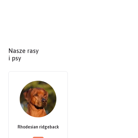
Nasze rasy
i psy
Rhodesian ridgeback