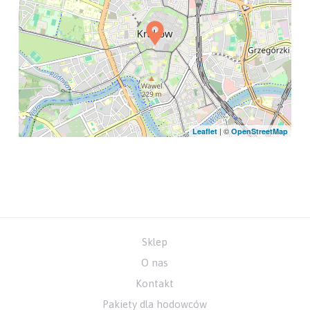
| ©
Leaflet
OpenStreetMap
Sklep
O nas
Kontakt
Pakiety dla hodowców