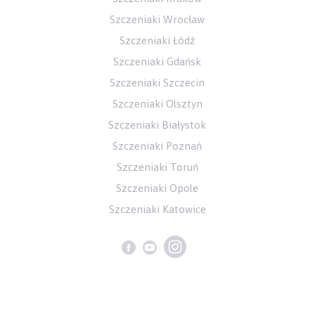
Szczeniaki Wrocław
Szczeniaki Łódź
Szczeniaki Gdańsk
Szczeniaki Szczecin
Szczeniaki Olsztyn
Szczeniaki Białystok
Szczeniaki Poznań
Szczeniaki Toruń
Szczeniaki Opole
Szczeniaki Katowice