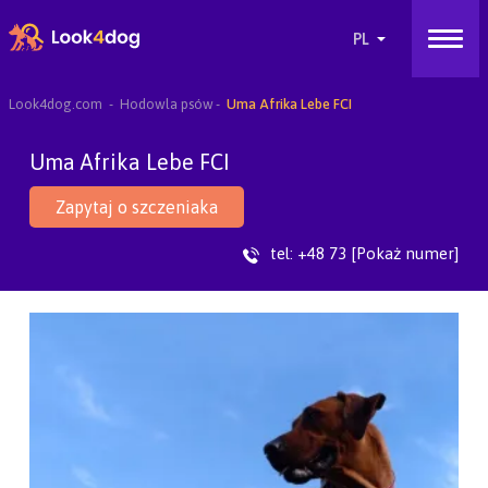
Look4dog.com
Hodowla psów
Uma Afrika Lebe FCI
Uma Afrika Lebe FCI
Zapytaj o szczeniaka
tel:
+48 73 [Pokaż numer]