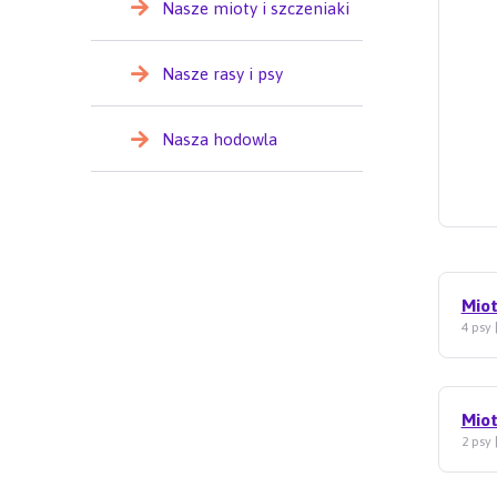
Nasze mioty i szczeniaki
Nasze rasy i psy
Nasza hodowla
Miot
4 psy 
Miot
2 psy 