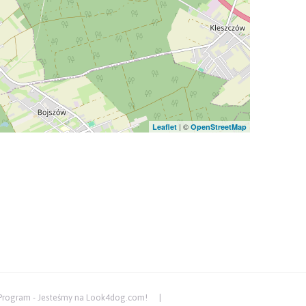
| ©
Leaflet
OpenStreetMap
Program - Jesteśmy na Look4dog.com!