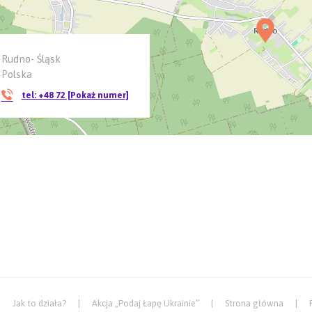
Rudno- Śląsk
Polska
tel:
+48 72 [Pokaż numer]
Jak to działa?
Akcja „Podaj Łapę Ukrainie”
Strona główna