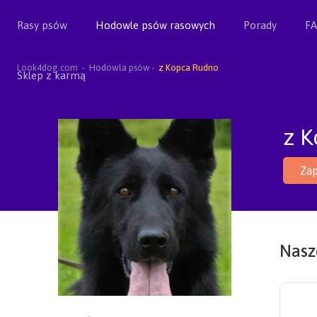
Rasy psów
Hodowle psów rasowych
Porady
F
Look4dog.com
Hodowla psów
z Kopca Rudno
Sklep z karmą
z 
Zap
Nasze