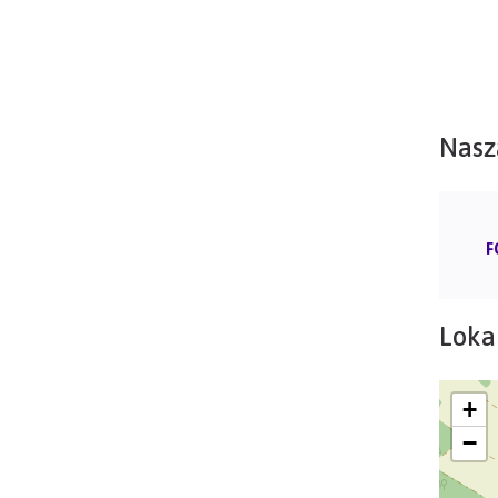
Nasz
F
Lokal
+
−