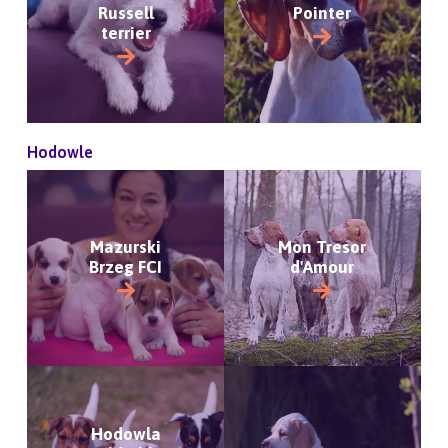
Russell
Pointer
terrier
Hodowle
Mazurski
Mon Tresor
Brzeg FCI
d'Amour
Hodowla