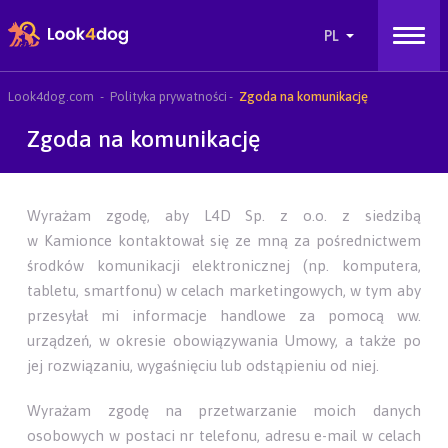
Look4dog.com
Polityka prywatności
Zgoda na komunikację
Zgoda na komunikację
Wyrażam zgodę, aby L4D Sp. z o.o. z siedzibą
w Kamionce kontaktował się ze mną za pośrednictwem
środków komunikacji elektronicznej (np. komputera,
tabletu, smartfonu) w celach marketingowych, w tym aby
przesyłał mi informacje handlowe za pomocą ww.
urządzeń, w okresie obowiązywania Umowy, a także po
jej rozwiązaniu, wygaśnięciu lub odstąpieniu od niej.
Wyrażam zgodę na przetwarzanie moich danych
osobowych w postaci nr telefonu, adresu e-mail w celach