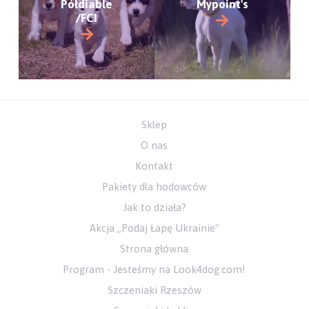
Półdiable
Mypoint's
/FCI
Sklep
O nas
Kontakt
Pakiety dla hodowców
Jak to działa?
Akcja „Podaj Łapę Ukrainie”
Strona główna
Program - Jesteśmy na Look4dog.com!
Szczeniaki Rzeszów