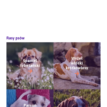
Rasy psów
Wyżeł
Spaniel
włoski
tybetański
krótkowłosy
Parson