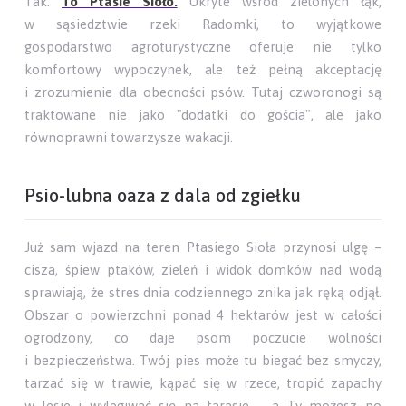
Tak.
To Ptasie Sioło.
Ukryte wśród zielonych łąk,
w sąsiedztwie rzeki Radomki, to wyjątkowe
gospodarstwo agroturystyczne oferuje nie tylko
komfortowy wypoczynek, ale też pełną akceptację
i zrozumienie dla obecności psów. Tutaj czworonogi są
traktowane nie jako "dodatki do gościa", ale jako
równoprawni towarzysze wakacji.
Psio-lubna oaza z dala od zgiełku
Już sam wjazd na teren Ptasiego Sioła przynosi ulgę –
cisza, śpiew ptaków, zieleń i widok domków nad wodą
sprawiają, że stres dnia codziennego znika jak ręką odjął.
Obszar o powierzchni ponad 4 hektarów jest w całości
ogrodzony, co daje psom poczucie wolności
i bezpieczeństwa. Twój pies może tu biegać bez smyczy,
tarzać się w trawie, kąpać się w rzece, tropić zapachy
w lesie i wylegiwać się na tarasie – a Ty możesz po