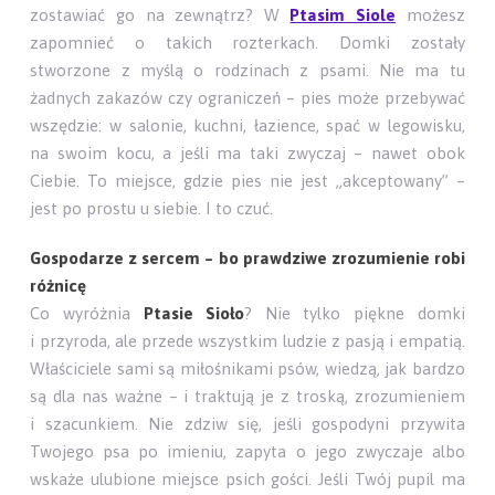
zostawiać go na zewnątrz? W
Ptasim Siole
możesz
zapomnieć o takich rozterkach. Domki zostały
stworzone z myślą o rodzinach z psami. Nie ma tu
żadnych zakazów czy ograniczeń – pies może przebywać
wszędzie: w salonie, kuchni, łazience, spać w legowisku,
na swoim kocu, a jeśli ma taki zwyczaj – nawet obok
Ciebie. To miejsce, gdzie pies nie jest „akceptowany” –
jest po prostu u siebie. I to czuć.
Gospodarze z sercem – bo prawdziwe zrozumienie robi
różnicę
Co wyróżnia
Ptasie Sioło
? Nie tylko piękne domki
i przyroda, ale przede wszystkim ludzie z pasją i empatią.
Właściciele sami są miłośnikami psów, wiedzą, jak bardzo
są dla nas ważne – i traktują je z troską, zrozumieniem
i szacunkiem. Nie zdziw się, jeśli gospodyni przywita
Twojego psa po imieniu, zapyta o jego zwyczaje albo
wskaże ulubione miejsce psich gości. Jeśli Twój pupil ma