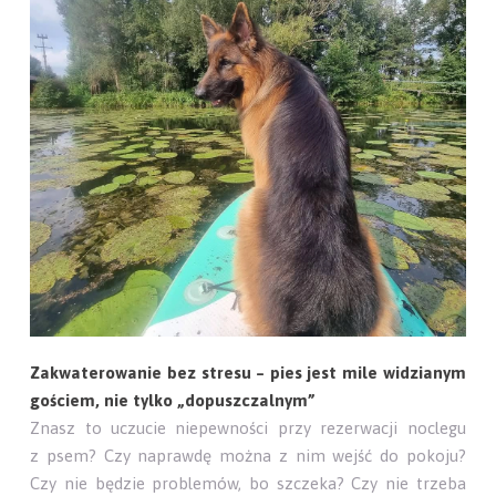
Zakwaterowanie bez stresu – pies jest mile widzianym
gościem, nie tylko „dopuszczalnym”
Znasz to uczucie niepewności przy rezerwacji noclegu
z psem? Czy naprawdę można z nim wejść do pokoju?
Czy nie będzie problemów, bo szczeka? Czy nie trzeba