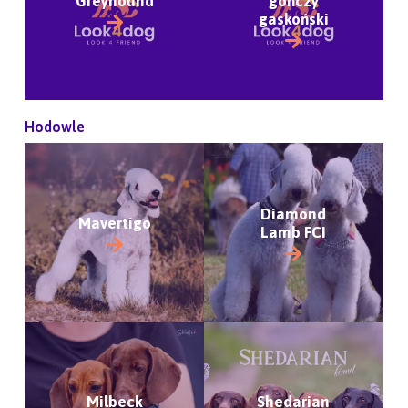
Greyhound
gończy
gaskoński
Hodowle
Diamond
Mavertigo
Lamb FCI
Milbeck
Shedarian