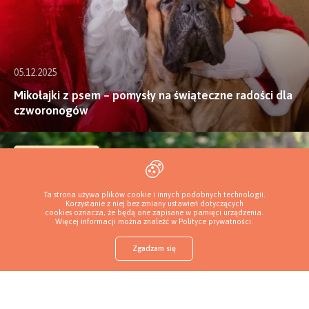
05.12.2025
Mikołajki z psem – pomysły na świąteczne radości dla
czworonogów
Wychowanie psa
Ta strona używa plików cookie i innych podobnych technologii.
Korzystanie z niej bez zmiany ustawień dotyczących
cookies oznacza, że będą one zapisane w pamięci urządzenia.
Więcej informacji można znaleźć w
Polityce prywatności
.
Zgadzam się
Sklep z karmą
Znajdź szczeniaka
Dodaj hodowlę
Zaloguj
Więcej