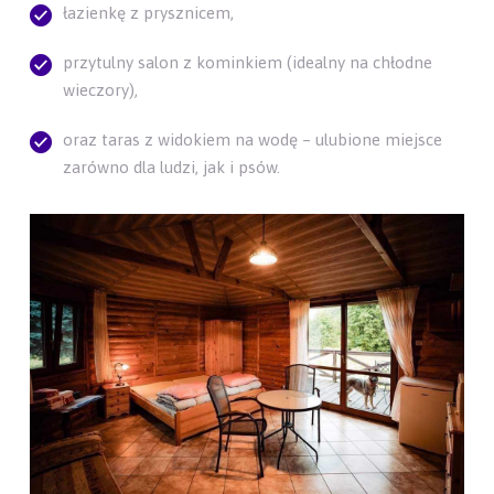
łazienkę z prysznicem,
przytulny salon z kominkiem (idealny na chłodne
wieczory),
oraz taras z widokiem na wodę – ulubione miejsce
zarówno dla ludzi, jak i psów.