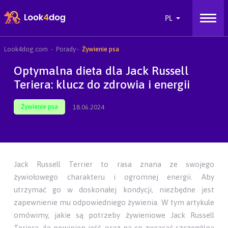
Look4dog.com
Porady
Żywienie psa
Optymalna dieta dla Jack Russell
Teriera: klucz do zdrowia i energii
Żywienie psa
18.06.2024
Jack Russell Terrier to rasa znana ze swojego
żywiołowego charakteru i ogromnej energii. Aby
utrzymać go w doskonałej kondycji, niezbędne jest
zapewnienie mu odpowiedniego żywienia. W tym artykule
omówimy, jakie są potrzeby żywieniowe Jack Russell
Teriera, ile powinien jeść, oraz na co zwracać szczególną