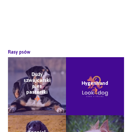
Rasy psów
Duży
szwajcarski
Hygenhund
pies
pasterski