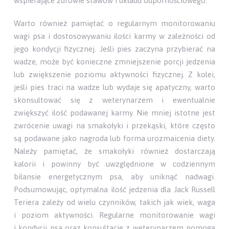
wspierające zdrowie stawów i układu odpornościowego.
Warto również pamiętać o regularnym monitorowaniu
wagi psa i dostosowywaniu ilości karmy w zależności od
jego kondycji fizycznej. Jeśli pies zaczyna przybierać na
wadze, może być konieczne zmniejszenie porcji jedzenia
lub zwiększenie poziomu aktywności fizycznej. Z kolei,
jeśli pies traci na wadze lub wydaje się apatyczny, warto
skonsultować się z weterynarzem i ewentualnie
zwiększyć ilość podawanej karmy. Nie mniej istotne jest
zwrócenie uwagi na smakołyki i przekąski, które często
są podawane jako nagroda lub forma urozmaicenia diety.
Należy pamiętać, że smakołyki również dostarczają
kalorii i powinny być uwzględnione w codziennym
bilansie energetycznym psa, aby uniknąć nadwagi.
Podsumowując, optymalna ilość jedzenia dla Jack Russell
Teriera zależy od wielu czynników, takich jak wiek, waga
i poziom aktywności. Regularne monitorowanie wagi
i kondycji psa oraz konsultacje z weterynarzem pomogą