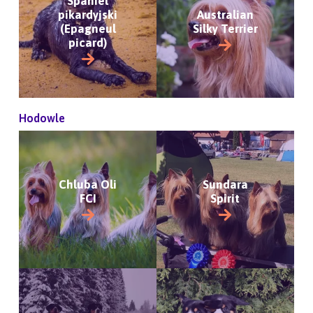
Spaniel
pikardyjski
Australian
(Epagneul
Silky Terrier
picard)
Hodowle
Chluba Oli
Sundara
FCI
Spirit