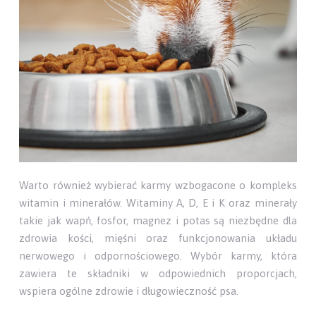
Warto również wybierać karmy wzbogacone o kompleks
witamin i minerałów. Witaminy A, D, E i K oraz minerały
takie jak wapń, fosfor, magnez i potas są niezbędne dla
zdrowia kości, mięśni oraz funkcjonowania układu
nerwowego i odpornościowego. Wybór karmy, która
zawiera te składniki w odpowiednich proporcjach,
wspiera ogólne zdrowie i długowieczność psa.