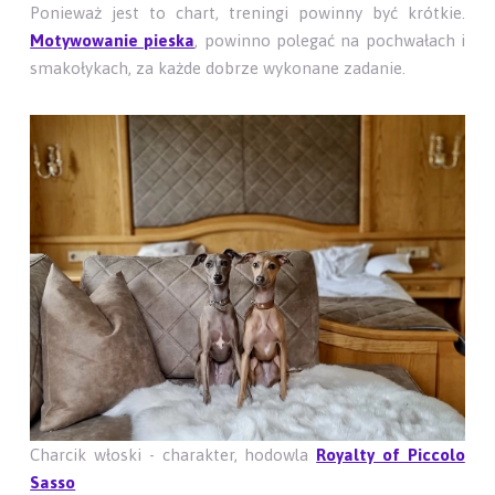
Ponieważ jest to chart, treningi powinny być krótkie.
Motywowanie pieska
, powinno polegać na pochwałach i
smakołykach, za każde dobrze wykonane zadanie.
Charcik włoski - charakter, hodowla
Royalty of Piccolo
Sasso