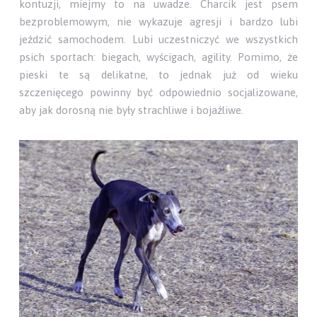
kontuzji, miejmy to na uwadze. Charcik jest psem
bezproblemowym, nie wykazuje agresji i bardzo lubi
jeździć samochodem. Lubi uczestniczyć we wszystkich
psich sportach: biegach, wyścigach, agility. Pomimo, że
pieski te są delikatne, to jednak już od wieku
szczenięcego powinny być odpowiednio socjalizowane,
aby jak dorosną nie były strachliwe i bojaźliwe.