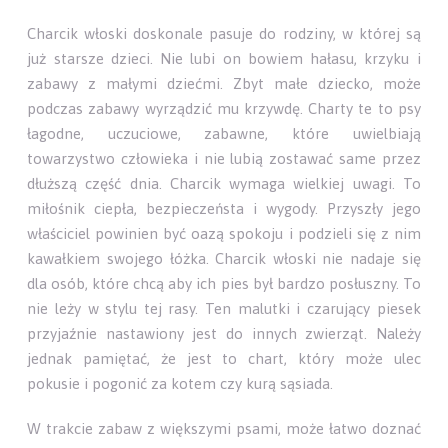
Charcik włoski doskonale pasuje do rodziny, w której są
już starsze dzieci. Nie lubi on bowiem hałasu, krzyku i
zabawy z małymi dziećmi. Zbyt małe dziecko, może
podczas zabawy wyrządzić mu krzywdę. Charty te to psy
łagodne, uczuciowe, zabawne, które uwielbiają
towarzystwo człowieka i nie lubią zostawać same przez
dłuższą część dnia. Charcik wymaga wielkiej uwagi. To
miłośnik ciepła, bezpieczeństa i wygody. Przyszły jego
właściciel powinien być oazą spokoju i podzieli się z nim
kawałkiem swojego łóżka. Charcik włoski nie nadaje się
dla osób, które chcą aby ich pies był bardzo posłuszny. To
nie leży w stylu tej rasy. Ten malutki i czarujący piesek
przyjaźnie nastawiony jest do innych zwierząt. Należy
jednak pamiętać, że jest to chart, który może ulec
pokusie i pogonić za kotem czy kurą sąsiada.
W trakcie zabaw z większymi psami, może łatwo doznać