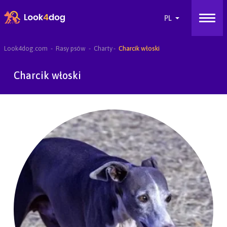
Look4dog.com
Rasy psów
Charty
Charcik włoski
Charcik włoski