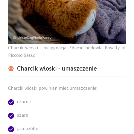
Charcik włoski - pielęgnacja. Zdjęcie hodowla Royalty of
Piccolo Sasso
Charcik włoski - umaszczenie
Charcik włoski powinien mieć umaszczenie:
czarne
szare
jasnożółte