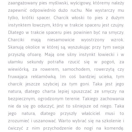
zaangażowany pies myśliwski, wyścigowy, któremy należy
zapewnić odpowiednio dużo ruchu. Nie wystarczy mu
tylko, krótki spacer. Charcik włoski to pies z dużym
instynktem łowczym, który w trakcie spaceru jest czujny.
Dlatego w trakcie spaceru pies powinien być na smyczy.
Charciki mają niesamowicie wyostrzony wzrok.
Skanują okolice w której są, wyszukując przy tym swoja
przyszłą ofoarę. Mają one silny instynkt łowiecki i w
ułamku sekundy potrafia rzucić się w pogoń, za
wiewiórką, za rowerem, samochodem, rowerzytą czy
fruwająca reklamówką. Im coś bardziej ucieka, tym
charcik jeszcze szybciej za tym goni. Taka jest jego
natura, dlatego charta lepiej spuszczać ze smyczy na
bezpiecznym, ogrodzonym terenie. Takiego zachowania
nie da się go oduczyć, jest to silniejsze od niego. Taka
jego natura, dlatego przyszły właściciel musi to
zrozumieć i uszanować. Warto wybrać się na szkolenie i
ćwiczyć z nim przychodzenie do nogi na komendę.