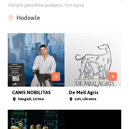
różnych gatunków podajesz, tym lepiej.
Hodowle
CANIS NOBILITAS
De Mell Agris
Vangaži, Łotwa
Lviv, Ukraina