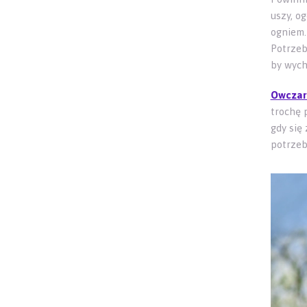
uszy, o
ogniem
Potrzeb
by wych
Owcza
trochę 
gdy się
potrzeb