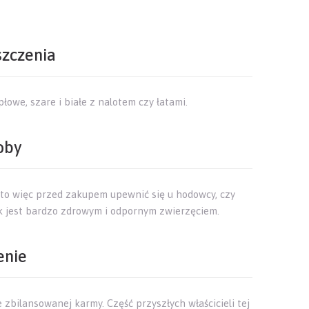
szczenia
łowe, szare i białe z nalotem czy łatami.
oby
rto więc przed zakupem upewnić się u hodowcy, czy
ek jest bardzo zdrowym i odpornym zwierzęciem.
enie
e zbilansowanej karmy. Część przyszłych właścicieli tej