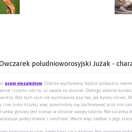
Owczarek południoworosyjski Jużak - char
est
psem niezależnym
. Dobrze wychowany, będzie posłuszny swemu 
lnie i często robi to, co uważa za słuszne. Dlatego właśnie koniecz
entny. Bez tych cech nie wychowamy psa tak, jak byśmy chcieli. Ab
y i nie znosi krzyku, więc powinniśmy się zachowywać przy nim spok
trzeba, gotowy jest stanąć w obronie swojej rodziny. Nie szczeka d
wykazuje podejrzliwość i nieufność. Warto więc zadbać o jego stara
śmy kontrolować czas, kiedy bawi się z dziećmi. Nie powinien wykaz