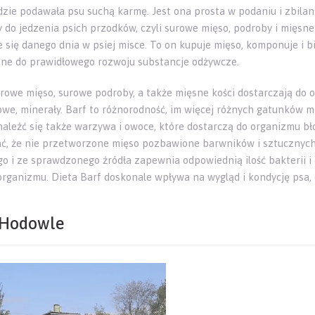
dzie podawała psu suchą karmę. Jest ona prosta w podaniu i zbila
 do jedzenia psich przodków, czyli surowe mięso, podroby i mięsne k
e się danego dnia w psiej misce. To on kupuje mięso, komponuje i b
ne do prawidłowego rozwoju substancje odżywcze.
urowe mięso, surowe podroby, a także mięsne kości dostarczają do
owe, minerały. Barf to różnorodność, im więcej różnych gatunków m
aleźć się także warzywa i owoce, które dostarczą do organizmu bło
ć, że nie przetworzone mięso pozbawione barwników i sztucznych
go i ze sprawdzonego źródła zapewnia odpowiednią ilość bakterii
organizmu. Dieta Barf doskonale wpływa na wygląd i kondycję psa, 
Hodowle