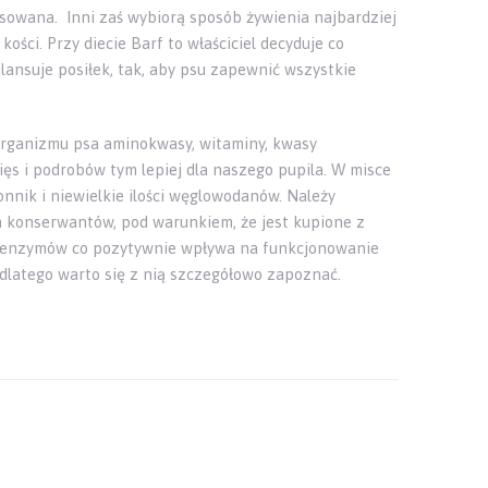
nsowana. Inni zaś wybiorą sposób żywienia najbardziej
ości. Przy diecie Barf to właściciel decyduje co
ilansuje posiłek, tak, aby psu zapewnić wszystkie
 organizmu psa aminokwasy, witaminy, kwasy
ięs i podrobów tym lepiej dla naszego pupila. W misce
nnik i niewielkie ilości węglowodanów. Należy
 konserwantów, pod warunkiem, że jest kupione z
 i enzymów co pozytywnie wpływa na funkcjonowanie
dlatego warto się z nią szczegółowo zapoznać.