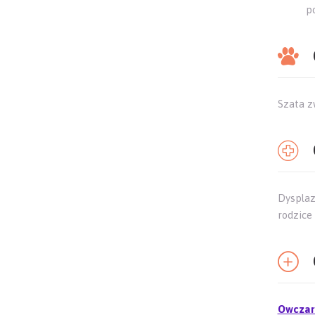
p
Szata z
Dysplaz
rodzice
Owczare