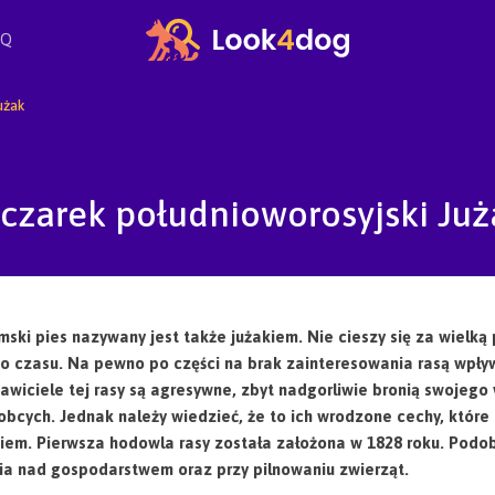
AQ
użak
czarek południoworosyjski Już
mski pies nazywany jest także jużakiem. Nie cieszy się za wielką
o czasu. Na pewno po części na brak zainteresowania rasą wpływa
awiciele tej rasy są agresywne, zbyt nadgorliwie bronią swojego 
bcych. Jednak należy wiedzieć, że to ich wrodzone cechy, które
iem. Pierwsza hodowla rasy została założona w 1828 roku. Podob
a nad gospodarstwem oraz przy pilnowaniu zwierząt.