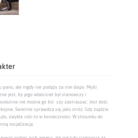
akter
panu, ale nigdy nie podąży za nim ślepo. Myśli
ne jest, by jego właściciel był stanowczy i
solutnie nie można go bić czy zastraszać. Jest dość
ojnie, Świetnie sprawdza się jako stróż. Gdy zajdzie
użo, zwykle robi to w konieczności. W stosunku do
nną socjalizację.
ywać wobec nich agresji, ale nie lubi ciągnięcia za