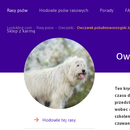
Rasy psów
Hodowle psów rasowych
Porady
F
Look4dog.com
Rasy psów
Owczarki
Owczarek południoworosyjski J
Sklep z karmą
Ow
Ten kry
czasu d
przedst
wobec o
szkolen
Hodowle tej rasy
czuwani