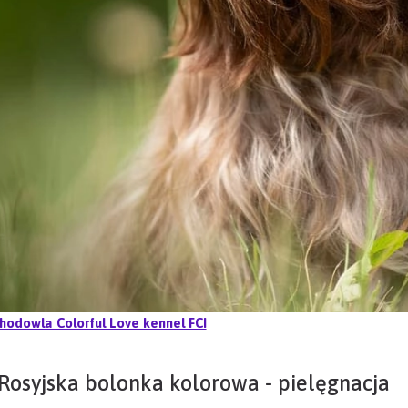
hodowla Colorful Love kennel FCI
Rosyjska bolonka kolorowa - pielęgnacja