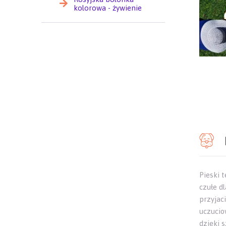
kolorowa - żywienie
Pieski 
czułe d
przyjaci
uczuciow
dzięki 