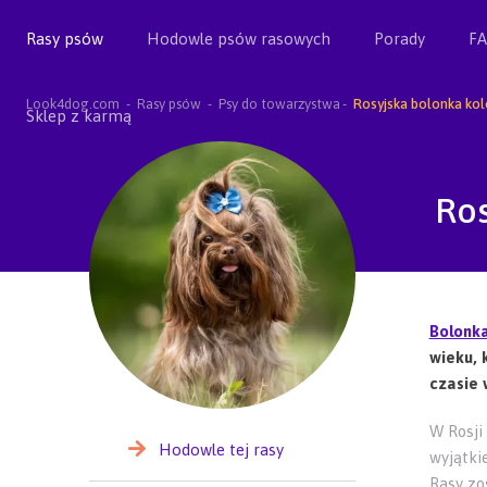
Rasy psów
Hodowle psów rasowych
Porady
F
Look4dog.com
Rasy psów
Psy do towarzystwa
Rosyjska bolonka ko
Sklep z karmą
Ro
Bolonk
wieku, 
czasie 
W Rosji
Hodowle tej rasy
wyjątki
Rasy zos