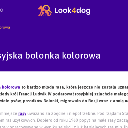
AQ
lorowa
syjska bolonka kolorowa
a kolorowa
to bardzo młoda rasa, która jeszcze nie została uznana
kiedy król Francji Ludwik IV podarował rosyjskiej szlachcie ma
wiele psów, przodków Bolonki, migrowało do Rosji wraz z armią 
 mniejsze
rasy
uważano za zbędne i niepotrzebne. Pod rządami Sta
em ras użytkowych. Dopiero od roku 1960 popyt na małe rasy zaczą
tały opracowywane w wyniku selekcji z już istniejących ras min. lha