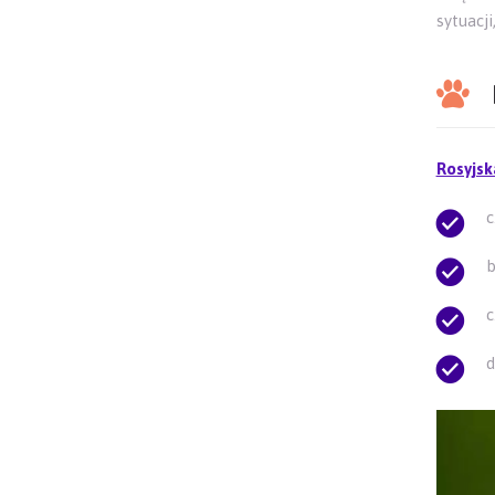
sytuacj
Rosyjsk
c
c
d