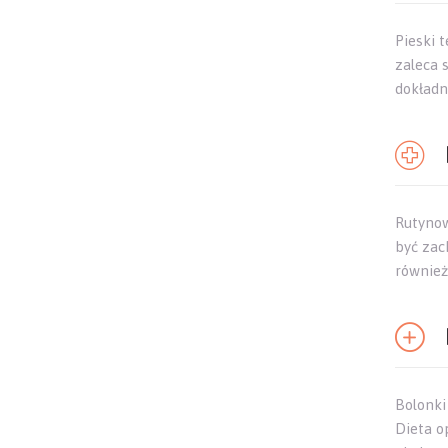
Pieski 
zaleca 
dokładn
Rutynow
być zac
również
Bolonki
Dieta o