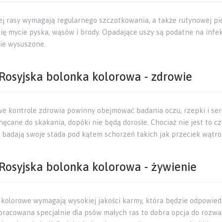
tej rasy wymagają regularnego szczotkowania, a także rutynowej pi
się mycie pyska, wąsów i brody. Opadające uszy są podatne na infek
ie wysuszone.
Rosyjska bolonka kolorowa - zdrowie
e kontrole zdrowia powinny obejmować badania oczu, rzepki i ser
hęcane do skakania, dopóki nie będą dorosłe. Chociaż nie jest to 
 badają swoje stada pod kątem schorzeń takich jak przeciek wątro
Rosyjska bolonka kolorowa - żywienie
 kolorowe wymagają wysokiej jakości karmy, która będzie odpowiedn
pracowana specjalnie dla psów małych ras to dobra opcja do rozważe