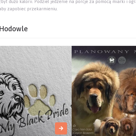
byt dużo kalorii. Podziel jedzenie na porcje za pomocą miarki i ogr
, aby zapobiec przekarmieniu.
Hodowle