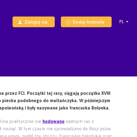
Zaloguj się
Dodaj hodowlę
 przez FCI. Początki tej rasy, sięgają początku XVIII
łego pieska podobnego do maltańczyka. W późniejszym
napoleońską i były nazywane jako francuska Bolonka.
lina praktycznie nie
hodowano
żadnych ras z
ł rosnąć. W tym czasie nie sprowadzano do Rosji psów.
sa apsos, pudel toy, shi tzu, francuskie bolońskie oraz