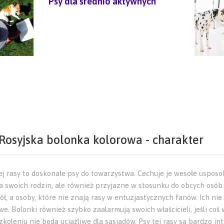
Psy dla średnio aktywnych
Rosyjska bolonka kolorowa - charakter
tej rasy to doskonałe psy do towarzystwa. Cechuje je wesołe usposo
la swoich rodzin, ale również przyjazne w stosunku do obcych osób
ół, a osoby, które nie znają rasy w entuzjastycznych fanów. Ich nie
e. Bolonki również szybko zaalarmują swoich właścicieli, jeśli coś w
szkoleniu nie będą uciążliwe dla sąsiadów. Psy tej rasy są bardzo i